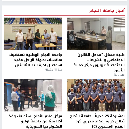
أخبار جامعة النجاح
طلبة مساق "مدخل للقانون
جامعة النجاح الوطنية تستضيف
الاجتماعي والتشريعات
منافسات بطولة الراحل مفيد
الاجتماعية"يزورون مركز حماية
اسماعيل لكرة اليد للناشئين
الأسرة
منذ 48 دقيقة
منذ ثانية
بمشاركة 25 مدرباً.. جامعة النجاح
مركز إعلام النجاح يستضيف وفدًا
تطلق دورة إعداد مدربي كرة
أكاديميًا من جامعة لوليو
القدم المستوى (C)
للتكنولوجيا السويدية