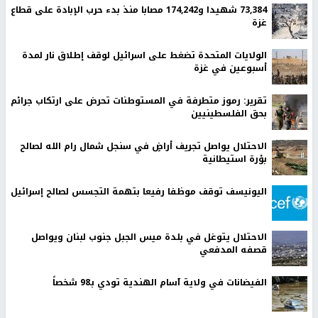
73,384 شهيدا و174,242 مصابا منذ بدء حرب الإبادة على قطاع
غزة
الولايات المتحدة تضغط على اسرائيل لوقف إطلاق نار لمدة
أسبوعين في غزة
تقرير: رموز متطرفة في المستوطنات تحرض على ارتكاب جرائم
بحق الفلسطينيين
الاحتلال يواصل تجريف أراضٍ في سنجل شمال رام الله لصالح
بؤرة استيطانية
اليونيسف توقف موظفا رفيعا بتهمة التجسس لصالح إسرائيل
الاحتلال يتوغل في بلدة ميس الجبل جنوب لبنان ويواصل
قصفه المدفعي
الفيضانات في ولاية آسام الهندية تودي بـ98 شخصاً