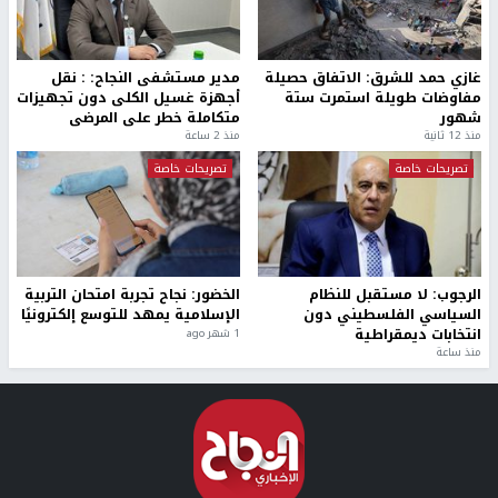
غازي حمد للشرق: الاتفاق حصيلة
مدير مستشفى النجاح: : نقل
مفاوضات طويلة استمرت ستة
أجهزة غسيل الكلى دون تجهيزات
شهور
متكاملة خطر على المرضى
منذ 12 ثانية
منذ 2 ساعة
تصريحات خاصة
تصريحات خاصة
الرجوب: لا مستقبل للنظام
الخضور: نجاح تجربة امتحان التربية
السياسي الفلسطيني دون
الإسلامية يمهد للتوسع إلكترونيًا
انتخابات ديمقراطية
1 شهر ago
منذ ساعة