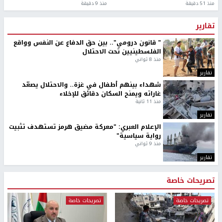
منذ 51 دقيقة
منذ 9 دقيقة
تقارير
" قانون درومي".. بين حق الدفاع عن النفس وواقع
الفلسطينيين تحت الاحتلال
منذ 8 ثواني
تقارير
شهداء بينهم أطفال في غزة.. والاحتلال يصعّد
غاراته ويمنح السكان دقائق للإخلاء
منذ 11 ثانية
تقارير
الإعلام العبري: "معركة مضيق هرمز تستهدف تثبيت
رواية سياسية"
منذ 9 ثواني
تقارير
تصريحات خاصة
تصريحات خاصة
تصريحات خاصة