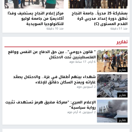
بمشاركة 25 مدرباً.. جامعة النجاح
مركز إعلام النجاح يستضيف وفدًا
تطلق دورة إعداد مدربي كرة
أكاديميًا من جامعة لوليو
القدم المستوى (C)
للتكنولوجيا السويدية
منذ 51 دقيقة
منذ 10 دقيقة
تقارير
" قانون درومي".. بين حق الدفاع عن النفس وواقع
الفلسطينيين تحت الاحتلال
6 أيام، 17 ساعة ago
تقارير
شهداء بينهم أطفال في غزة.. والاحتلال يصعّد
غاراته ويمنح السكان دقائق للإخلاء
2 أسبوعين ago
تقارير
الإعلام العبري: "معركة مضيق هرمز تستهدف تثبيت
رواية سياسية"
2 أسبوعين، 4 أيام ago
تقارير