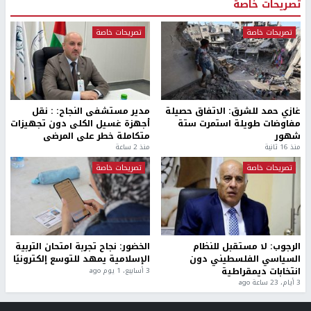
تصريحات خاصة
تصريحات خاصة
تصريحات خاصة
غازي حمد للشرق: الاتفاق حصيلة
مدير مستشفى النجاح: : نقل
مفاوضات طويلة استمرت ستة
أجهزة غسيل الكلى دون تجهيزات
شهور
متكاملة خطر على المرضى
منذ 16 ثانية
منذ 2 ساعة
تصريحات خاصة
تصريحات خاصة
الرجوب: لا مستقبل للنظام
الخضور: نجاح تجربة امتحان التربية
السياسي الفلسطيني دون
الإسلامية يمهد للتوسع إلكترونيًا
انتخابات ديمقراطية
3 أسابيع، 1 يوم ago
3 أيام، 23 ساعة ago