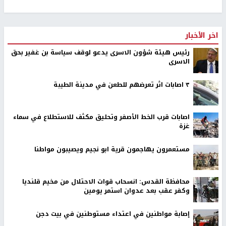
اخر الأخبار
رئيس هيئة شؤون الاسرى يدعو لوقف سياسة بن غفير بحق
الاسرى
٣ اصابات اثر تعرضهم للطعن في مدينة الطيبة
اصابات قرب الخط الأصفر وتحليق مكثف للاستطلاع في سماء
غزة
مستعمرون يهاجمون قرية ابو نجيم ويصيبون مواطنا
محافظة القدس: انسحاب قوات الاحتلال من مخيم قلنديا
وكفر عقب بعد عدوان استمر يومين
إصابة مواطنين في اعتداء مستوطنين في بيت دجن