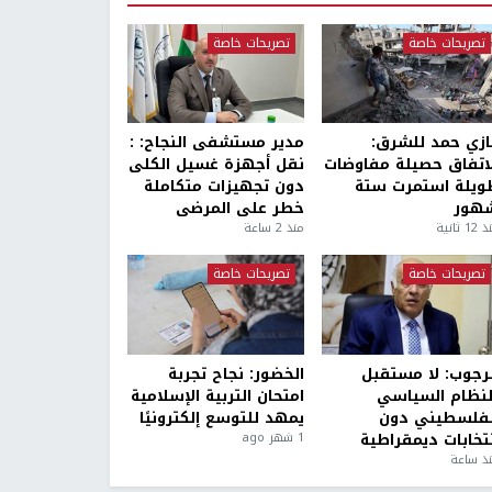
تصريحات خاصة
تصريحات خاصة
ازي حمد للشرق:
مدير مستشفى النجاح: :
لاتفاق حصيلة مفاوضات
نقل أجهزة غسيل الكلى
ويلة استمرت ستة
دون تجهيزات متكاملة
هور
خطر على المرضى
1 ثانية
منذ 2 ساعة
تصريحات خاصة
تصريحات خاصة
لرجوب: لا مستقبل
الخضور: نجاح تجربة
لنظام السياسي
امتحان التربية الإسلامية
لفلسطيني دون
يمهد للتوسع إلكترونيًا
نتخابات ديمقراطية
1 شهر ago
ذ ساعة