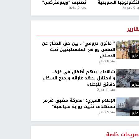
لتكنولوجيا السويدية
تصنيف "ويبومتركس"
9 دقيقة
منذ 2 ساعة
قارير
" قانون درومي".. بين حق الدفاع عن
النفس وواقع الفلسطينيين تحت
الاحتلال
قارير
منذ 8 ثواني
شهداء بينهم أطفال في غزة..
والاحتلال يصعّد غاراته ويمنح السكان
دقائق للإخلاء
قارير
منذ 11 ثانية
الإعلام العبري: "معركة مضيق هرمز
تستهدف تثبيت رواية سياسية"
منذ 9 ثواني
قارير
صريحات خاصة