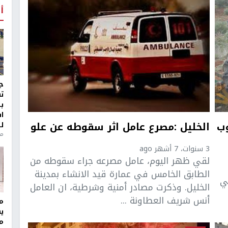
أ
ج
ت
ب
ا
وب
الخليل :مصرع عامل اثر سقوطه عن علو
ل
منذ 8
3 سنوات، 7 أشهر ago
لقي ظهر اليوم، عامل مصرعه جراء سقوطه من
الطابق الخامس في عمارة قيد الانشاء بمدينة
ي
الخليل. وذكرت مصادر أمنية وشرطية، ان العامل
أنس شريف العطاونة ...
مر
ي
م