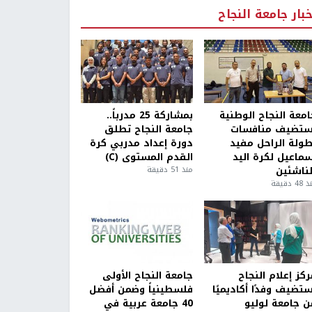
خبار جامعة النجاح
امعة النجاح الوطنية
بمشاركة 25 مدرباً..
ستضيف منافسات
جامعة النجاح تطلق
طولة الراحل مفيد
دورة إعداد مدربي كرة
سماعيل لكرة اليد
القدم المستوى (C)
لناشئين
منذ 51 دقيقة
4 دقيقة
كز إعلام النجاح
جامعة النجاح الأولى
ستضيف وفدًا أكاديميًا
فلسطينياً وضمن أفضل
ن جامعة لوليو
40 جامعة عربية في