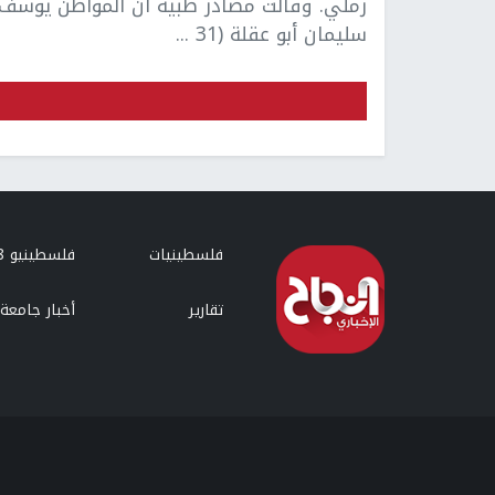
رملي. وقالت مصادر طبية ان المواطن يوسف
سليمان أبو عقلة (31 ...
فلسطينيات
فلسطينيو 48
تقارير
أخبار جامعة 