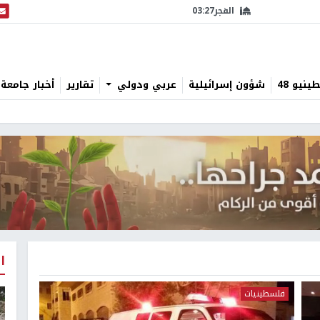
الفجر
03:27
البث
نيو 48
شؤون إسرائيلية
عربي ودولي
تقارير
أخبار جامعة 
ا
فلسطينيات