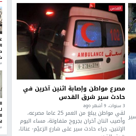
القدس
غ
ا
ط
ش
منذ 2
مصرع مواطن وإصابة اثنين آخرين في
حادث سير شرق القدس
ا
3 سنوات، 9 أشهر ago
ل
لقي مواطن يبلغ من العمر 25 عاما مصرعه،
سير
ا
وأصيب اثنان آخران بجروح متفاوتة، مساء اليوم
ا
الإثنين، جراء حادث سير على شارع الزعيّم- عناتا،
من