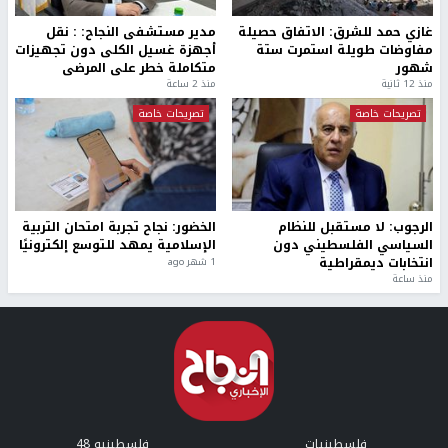
غازي حمد للشرق: الاتفاق حصيلة
مدير مستشفى النجاح: : نقل
مفاوضات طويلة استمرت ستة
أجهزة غسيل الكلى دون تجهيزات
شهور
متكاملة خطر على المرضى
منذ 12 ثانية
منذ 2 ساعة
تصريحات خاصة
تصريحات خاصة
الرجوب: لا مستقبل للنظام
الخضور: نجاح تجربة امتحان التربية
السياسي الفلسطيني دون
الإسلامية يمهد للتوسع إلكترونيًا
انتخابات ديمقراطية
1 شهر ago
منذ ساعة
فلسطينيات
فلسطينيو 48