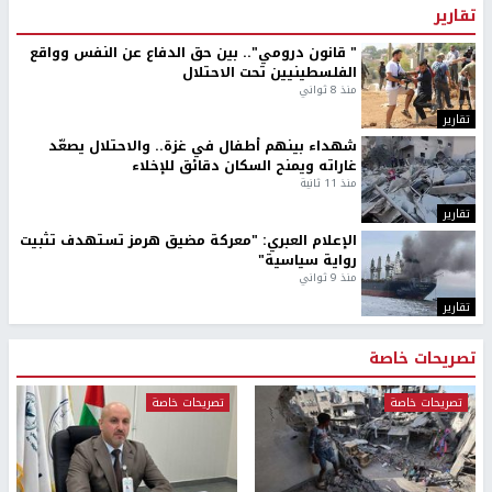
تقارير
" قانون درومي".. بين حق الدفاع عن النفس وواقع
الفلسطينيين تحت الاحتلال
منذ 8 ثواني
تقارير
شهداء بينهم أطفال في غزة.. والاحتلال يصعّد
غاراته ويمنح السكان دقائق للإخلاء
منذ 11 ثانية
تقارير
الإعلام العبري: "معركة مضيق هرمز تستهدف تثبيت
رواية سياسية"
منذ 9 ثواني
تقارير
تصريحات خاصة
تصريحات خاصة
تصريحات خاصة