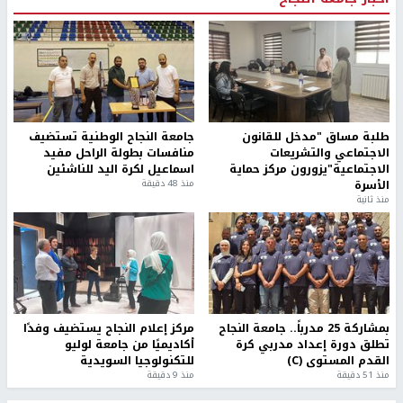
طلبة مساق "مدخل للقانون
جامعة النجاح الوطنية تستضيف
الاجتماعي والتشريعات
منافسات بطولة الراحل مفيد
الاجتماعية"يزورون مركز حماية
اسماعيل لكرة اليد للناشئين
الأسرة
منذ 48 دقيقة
منذ ثانية
بمشاركة 25 مدرباً.. جامعة النجاح
مركز إعلام النجاح يستضيف وفدًا
تطلق دورة إعداد مدربي كرة
أكاديميًا من جامعة لوليو
القدم المستوى (C)
للتكنولوجيا السويدية
منذ 51 دقيقة
منذ 9 دقيقة