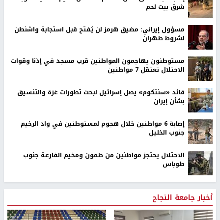
شرق بيت لحم
مسؤول إيراني: مضيق هرمز لن يُفتح قبل استجابة واشنطن
لشروط طهران
مستوطنون يهاجمون المواطنين قرب مسجد في إذنا وقوات
الاحتلال تعتقل 7 مواطنين
قائد «سنتكوم» يصل إسرائيل لبحث تطورات غزة والتنسيق
بشأن إيران
إصابة 6 مواطنين خلال هجوم لمستوطنين في واد الرخيم
جنوب الخليل
الاحتلال يحتجز مواطنين من طمون ومخيم الفارعة جنوب
طوباس
أخبار جامعة النجاح