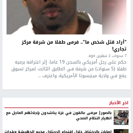
"أراد قتل شخص ما".. فرمى طفلا من شرفة مركز
تجاري!
7 سنوات، 2 شهرين ago
حكم على رجل أمريكي بالسجن 19 عاما، إثر اعترافه برميه
طفلا (5 سنوات) من شرفة في الطابق الثالث، لمركز تسوق
يقع في ولاية مينيسوتا الأمريكية. واعترف ...
اخر الأخبار
بالصور| مرضى عالقون في غزة يناشدون بإجلائهم العاجل مع
انهيار النظام الصحي
إصابات بالاختناق خلال اقتحام الاحتلال مخيم الدهيشة وبلدات