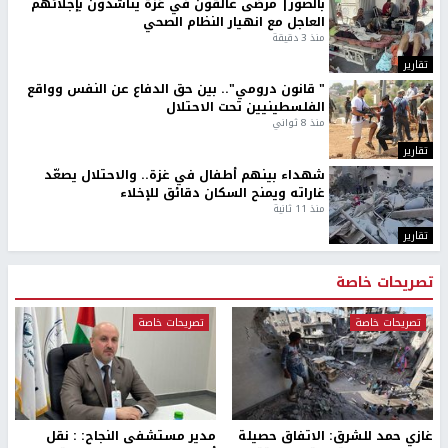
بالصور| مرضى عالقون في غزة يناشدون بإجلائهم
العاجل مع انهيار النظام الصحي
منذ 3 دقيقة
تقارير
" قانون درومي".. بين حق الدفاع عن النفس وواقع
الفلسطينيين تحت الاحتلال
منذ 8 ثواني
تقارير
شهداء بينهم أطفال في غزة.. والاحتلال يصعّد
غاراته ويمنح السكان دقائق للإخلاء
منذ 11 ثانية
تقارير
تصريحات خاصة
تصريحات خاصة
تصريحات خاصة
غازي حمد للشرق: الاتفاق حصيلة
مدير مستشفى النجاح: : نقل