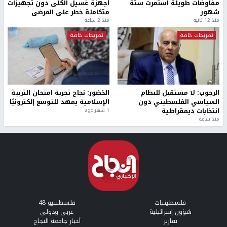
مفاوضات طويلة استمرت ستة
أجهزة غسيل الكلى دون تجهيزات
شهور
متكاملة خطر على المرضى
منذ 12 ثانية
منذ 2 ساعة
تصريحات خاصة
تصريحات خاصة
الرجوب: لا مستقبل للنظام
الخضور: نجاح تجربة امتحان التربية
السياسي الفلسطيني دون
الإسلامية يمهد للتوسع إلكترونيًا
انتخابات ديمقراطية
1 شهر ago
منذ ساعة
فلسطينيات
فلسطينيو 48
شؤون إسرائيلية
عربي ودولي
تقارير
أخبار جامعة النجاح