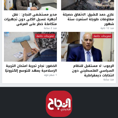
غازي حمد للشرق: الاتفاق حصيلة
مدير مستشفى النجاح: : نقل
مفاوضات طويلة استمرت ستة
أجهزة غسيل الكلى دون تجهيزات
شهور
متكاملة خطر على المرضى
منذ 12 ثانية
منذ 2 ساعة
تصريحات خاصة
تصريحات خاصة
الرجوب: لا مستقبل للنظام
الخضور: نجاح تجربة امتحان التربية
السياسي الفلسطيني دون
الإسلامية يمهد للتوسع إلكترونيًا
انتخابات ديمقراطية
1 شهر ago
منذ ساعة