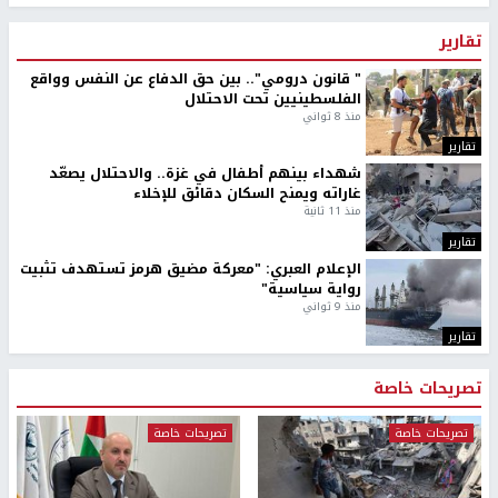
تقارير
" قانون درومي".. بين حق الدفاع عن النفس وواقع
الفلسطينيين تحت الاحتلال
منذ 8 ثواني
تقارير
شهداء بينهم أطفال في غزة.. والاحتلال يصعّد
غاراته ويمنح السكان دقائق للإخلاء
منذ 11 ثانية
تقارير
الإعلام العبري: "معركة مضيق هرمز تستهدف تثبيت
رواية سياسية"
منذ 9 ثواني
تقارير
تصريحات خاصة
تصريحات خاصة
تصريحات خاصة