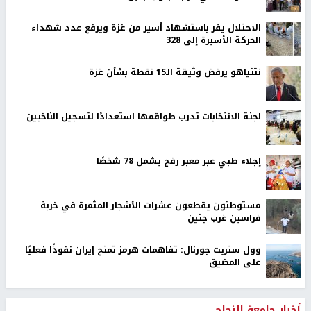
الاحتلال يقر باستشهاد أسير من غزة ويرفع عدد شهداء
الحركة الأسيرة إلى 328
نتنياهو يرفض وثيقة الـ15 نقطة بشأن غزة
لجنة الانتخابات تدرب طواقمها استعدادًا لتسجيل الناخبين
إجلاء طبي عبر معبر رفح يشمل 78 شخصًا
مستوطنون يقطعون عشرات الأشجار المثمرة في خربة
فراسين غرب جنين
وول ستريت جورنال: تفاهمات هرمز تمنح إيران نفوذًا فعليًا
على المضيق
أخبار جامعة النجاح