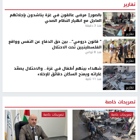
تقارير
بالصور| مرضى عالقون في غزة يناشدون بإجلائهم
العاجل مع انهيار النظام الصحي
منذ 3 دقيقة
تقارير
" قانون درومي".. بين حق الدفاع عن النفس وواقع
الفلسطينيين تحت الاحتلال
منذ 8 ثواني
تقارير
شهداء بينهم أطفال في غزة.. والاحتلال يصعّد
غاراته ويمنح السكان دقائق للإخلاء
منذ 11 ثانية
تقارير
تصريحات خاصة
تصريحات خاصة
تصريحات خاصة