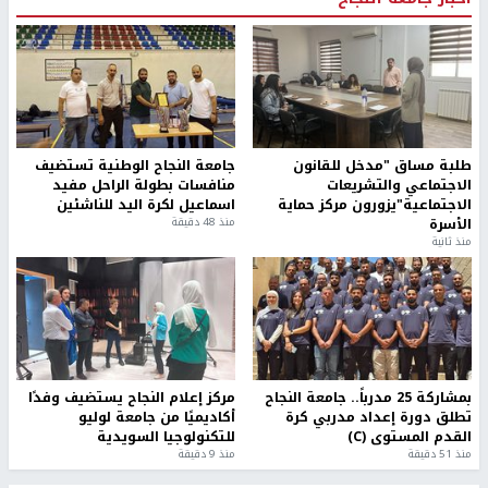
طلبة مساق "مدخل للقانون
جامعة النجاح الوطنية تستضيف
الاجتماعي والتشريعات
منافسات بطولة الراحل مفيد
الاجتماعية"يزورون مركز حماية
اسماعيل لكرة اليد للناشئين
الأسرة
منذ 48 دقيقة
منذ ثانية
بمشاركة 25 مدرباً.. جامعة النجاح
مركز إعلام النجاح يستضيف وفدًا
تطلق دورة إعداد مدربي كرة
أكاديميًا من جامعة لوليو
القدم المستوى (C)
للتكنولوجيا السويدية
منذ 51 دقيقة
منذ 9 دقيقة