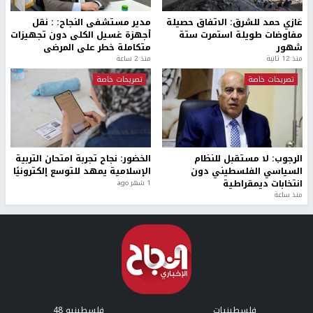
غازي حمد للشرق: الاتفاق حصيلة
مدير مستشفى النجاح: : نقل
مفاوضات طويلة استمرت ستة
أجهزة غسيل الكلى دون تجهيزات
شهور
متكاملة خطر على المرضى
منذ 12 ثانية
منذ 2 ساعة
تصريحات خاصة
تصريحات خاصة
الرجوب: لا مستقبل للنظام
الخضور: نجاح تجربة امتحان التربية
السياسي الفلسطيني دون
الإسلامية يمهد للتوسع إلكترونيًا
انتخابات ديمقراطية
1 شهر ago
منذ ساعة
فلسطينيات
فلسطينيو 48