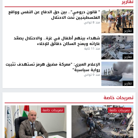
تقارير
" قانون درومي".. بين حق الدفاع عن النفس وواقع
الفلسطينيين تحت الاحتلال
منذ 8 ثواني
تقارير
شهداء بينهم أطفال في غزة.. والاحتلال يصعّد
غاراته ويمنح السكان دقائق للإخلاء
منذ 11 ثانية
تقارير
الإعلام العبري: "معركة مضيق هرمز تستهدف تثبيت
رواية سياسية"
منذ 9 ثواني
تقارير
تصريحات خاصة
تصريحات خاصة
تصريحات خاصة