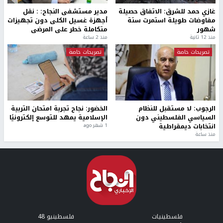
غازي حمد للشرق: الاتفاق حصيلة
مدير مستشفى النجاح: : نقل
مفاوضات طويلة استمرت ستة
أجهزة غسيل الكلى دون تجهيزات
شهور
متكاملة خطر على المرضى
منذ 12 ثانية
منذ 2 ساعة
تصريحات خاصة
تصريحات خاصة
الرجوب: لا مستقبل للنظام
الخضور: نجاح تجربة امتحان التربية
السياسي الفلسطيني دون
الإسلامية يمهد للتوسع إلكترونيًا
انتخابات ديمقراطية
1 شهر ago
منذ ساعة
فلسطينيات
فلسطينيو 48