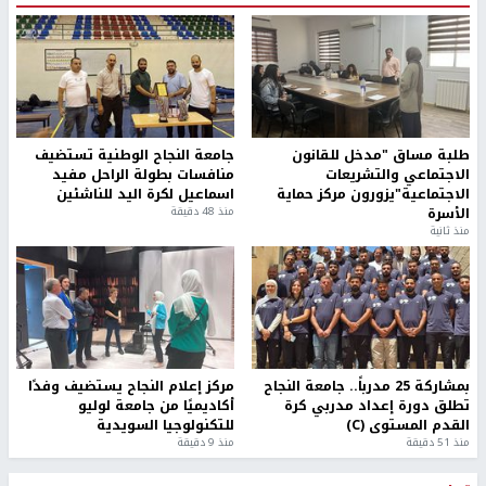
طلبة مساق "مدخل للقانون
جامعة النجاح الوطنية تستضيف
الاجتماعي والتشريعات
منافسات بطولة الراحل مفيد
الاجتماعية"يزورون مركز حماية
اسماعيل لكرة اليد للناشئين
الأسرة
منذ 48 دقيقة
منذ ثانية
بمشاركة 25 مدرباً.. جامعة النجاح
مركز إعلام النجاح يستضيف وفدًا
تطلق دورة إعداد مدربي كرة
أكاديميًا من جامعة لوليو
القدم المستوى (C)
للتكنولوجيا السويدية
منذ 51 دقيقة
منذ 9 دقيقة