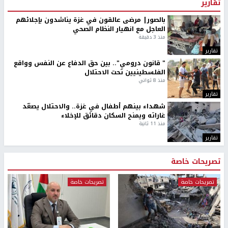
تقارير
بالصور| مرضى عالقون في غزة يناشدون بإجلائهم
العاجل مع انهيار النظام الصحي
منذ 3 دقيقة
تقارير
" قانون درومي".. بين حق الدفاع عن النفس وواقع
الفلسطينيين تحت الاحتلال
منذ 8 ثواني
تقارير
شهداء بينهم أطفال في غزة.. والاحتلال يصعّد
غاراته ويمنح السكان دقائق للإخلاء
منذ 11 ثانية
تقارير
تصريحات خاصة
تصريحات خاصة
تصريحات خاصة