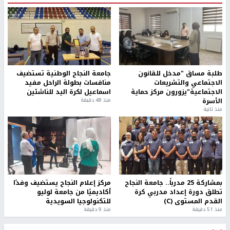
طلبة مساق "مدخل للقانون
جامعة النجاح الوطنية تستضيف
الاجتماعي والتشريعات
منافسات بطولة الراحل مفيد
الاجتماعية"يزورون مركز حماية
اسماعيل لكرة اليد للناشئين
الأسرة
منذ 48 دقيقة
منذ ثانية
بمشاركة 25 مدرباً.. جامعة النجاح
مركز إعلام النجاح يستضيف وفدًا
تطلق دورة إعداد مدربي كرة
أكاديميًا من جامعة لوليو
القدم المستوى (C)
للتكنولوجيا السويدية
منذ 51 دقيقة
منذ 9 دقيقة