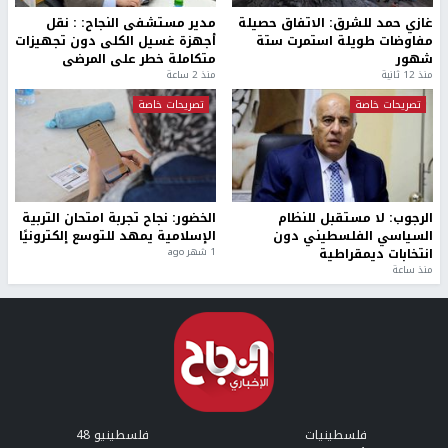
غازي حمد للشرق: الاتفاق حصيلة
مدير مستشفى النجاح: : نقل
مفاوضات طويلة استمرت ستة
أجهزة غسيل الكلى دون تجهيزات
شهور
متكاملة خطر على المرضى
منذ 12 ثانية
منذ 2 ساعة
تصريحات خاصة
تصريحات خاصة
الرجوب: لا مستقبل للنظام
الخضور: نجاح تجربة امتحان التربية
السياسي الفلسطيني دون
الإسلامية يمهد للتوسع إلكترونيًا
انتخابات ديمقراطية
1 شهر ago
منذ ساعة
فلسطينيات
فلسطينيو 48