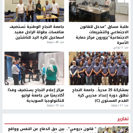
طلبة مساق "مدخل للقانون
جامعة النجاح الوطنية تستضيف
الاجتماعي والتشريعات
منافسات بطولة الراحل مفيد
الاجتماعية"يزورون مركز حماية
اسماعيل لكرة اليد للناشئين
الأسرة
منذ 48 دقيقة
منذ 5 ثواني
بمشاركة 25 مدرباً.. جامعة النجاح
مركز إعلام النجاح يستضيف وفدًا
تطلق دورة إعداد مدربي كرة
أكاديميًا من جامعة لوليو
القدم المستوى (C)
للتكنولوجيا السويدية
منذ 51 دقيقة
منذ 10 دقيقة
تقارير
" قانون درومي".. بين حق الدفاع عن النفس وواقع