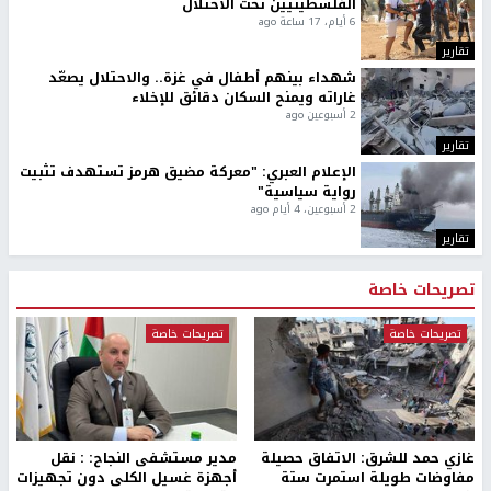
الفلسطينيين تحت الاحتلال
6 أيام، 17 ساعة ago
تقارير
شهداء بينهم أطفال في غزة.. والاحتلال يصعّد
غاراته ويمنح السكان دقائق للإخلاء
2 أسبوعين ago
تقارير
الإعلام العبري: "معركة مضيق هرمز تستهدف تثبيت
رواية سياسية"
2 أسبوعين، 4 أيام ago
تقارير
تصريحات خاصة
تصريحات خاصة
تصريحات خاصة
غازي حمد للشرق: الاتفاق حصيلة
مدير مستشفى النجاح: : نقل
مفاوضات طويلة استمرت ستة
أجهزة غسيل الكلى دون تجهيزات