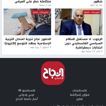
شهور
متكاملة خطر على المرضى
منذ 16 ثانية
منذ 2 ساعة
تصريحات خاصة
تصريحات خاصة
الرجوب: لا مستقبل للنظام
الخضور: نجاح تجربة امتحان التربية
السياسي الفلسطيني دون
الإسلامية يمهد للتوسع إلكترونيًا
انتخابات ديمقراطية
3 أسابيع، 1 يوم ago
3 أيام، 23 ساعة ago
فلسطينيات
فلسطينيو 48
شؤون إسرائيلية
عربي ودولي
تقارير
أخبار جامعة النجاح