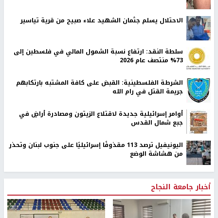
الاحتلال يسلم جثمان الشهيد علاء صبيح من قرية تياسير
سلطة النقد: ارتفاع نسبة الشمول المالي في فلسطين إلى
73% منتصف عام 2026
الشرطة الفلسطينية: القبض على كافة المشتبه بارتكابهم
جريمة القتل في رام الله
أوامر إسرائيلية جديدة لاقتلاع الزيتون ومصادرة أراضٍ في
جبع شمال القدس
اليونيفيل ترصد 113 مقذوفًا إسرائيليًا على جنوب لبنان وتحذر
من هشاشة الوضع
أخبار جامعة النجاح