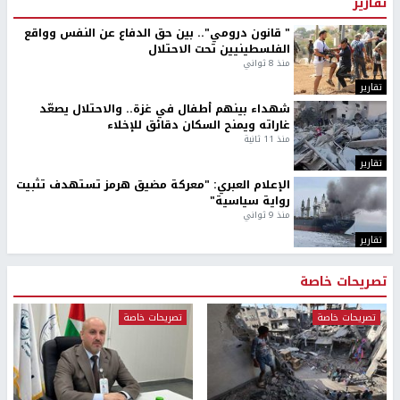
تقارير
" قانون درومي".. بين حق الدفاع عن النفس وواقع
الفلسطينيين تحت الاحتلال
منذ 8 ثواني
تقارير
شهداء بينهم أطفال في غزة.. والاحتلال يصعّد
غاراته ويمنح السكان دقائق للإخلاء
منذ 11 ثانية
تقارير
الإعلام العبري: "معركة مضيق هرمز تستهدف تثبيت
رواية سياسية"
منذ 9 ثواني
تقارير
تصريحات خاصة
تصريحات خاصة
تصريحات خاصة