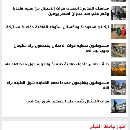
محافظة القدس: انسحاب قوات الاحتلال من مخيم قلنديا
وكفر عقب بعد عدوان استمر يومين
تركيا والسعودية وباكستان ستوقع اتفاقية دفاعية مشتركة
مستوطنون بحماية قوات الاحتلال يقتحمون برك سليمان
جنوب بيت لحم
حالة الطقس: أجواء صافية صيفية والحرارة حول معدلها العام
مستوطنون يهاجمون مجددا تجمع الكعابنة شرق الطيبة برام
الله
قوات الاحتلال تنصب حاجزا عسكريا شرق بيت لحم
أخبار جامعة النجاح