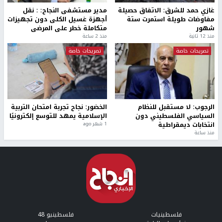
غازي حمد للشرق: الاتفاق حصيلة
مدير مستشفى النجاح: : نقل
مفاوضات طويلة استمرت ستة
أجهزة غسيل الكلى دون تجهيزات
شهور
متكاملة خطر على المرضى
منذ 12 ثانية
منذ 2 ساعة
تصريحات خاصة
تصريحات خاصة
الرجوب: لا مستقبل للنظام
الخضور: نجاح تجربة امتحان التربية
السياسي الفلسطيني دون
الإسلامية يمهد للتوسع إلكترونيًا
انتخابات ديمقراطية
1 شهر ago
منذ ساعة
فلسطينيات
فلسطينيو 48