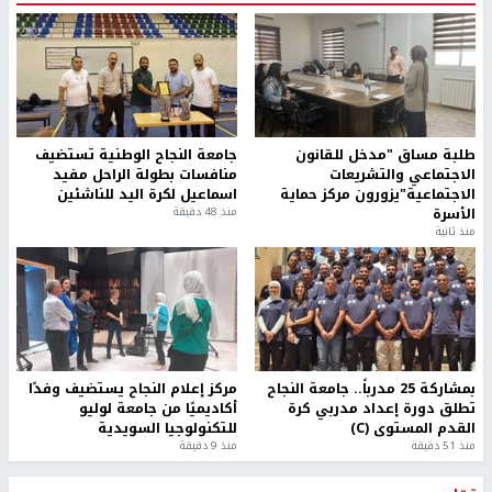
طلبة مساق "مدخل للقانون
جامعة النجاح الوطنية تستضيف
الاجتماعي والتشريعات
منافسات بطولة الراحل مفيد
الاجتماعية"يزورون مركز حماية
اسماعيل لكرة اليد للناشئين
الأسرة
منذ 48 دقيقة
منذ ثانية
بمشاركة 25 مدرباً.. جامعة النجاح
مركز إعلام النجاح يستضيف وفدًا
تطلق دورة إعداد مدربي كرة
أكاديميًا من جامعة لوليو
القدم المستوى (C)
للتكنولوجيا السويدية
منذ 51 دقيقة
منذ 9 دقيقة