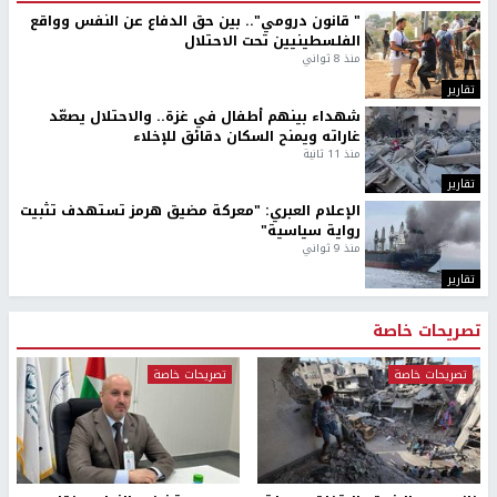
" قانون درومي".. بين حق الدفاع عن النفس وواقع
الفلسطينيين تحت الاحتلال
منذ 8 ثواني
تقارير
شهداء بينهم أطفال في غزة.. والاحتلال يصعّد
غاراته ويمنح السكان دقائق للإخلاء
منذ 11 ثانية
تقارير
الإعلام العبري: "معركة مضيق هرمز تستهدف تثبيت
رواية سياسية"
منذ 9 ثواني
تقارير
تصريحات خاصة
تصريحات خاصة
تصريحات خاصة