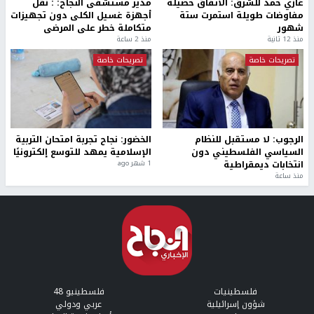
غازي حمد للشرق: الاتفاق حصيلة
مدير مستشفى النجاح: : نقل
مفاوضات طويلة استمرت ستة
أجهزة غسيل الكلى دون تجهيزات
شهور
متكاملة خطر على المرضى
منذ 12 ثانية
منذ 2 ساعة
تصريحات خاصة
تصريحات خاصة
الرجوب: لا مستقبل للنظام
الخضور: نجاح تجربة امتحان التربية
السياسي الفلسطيني دون
الإسلامية يمهد للتوسع إلكترونيًا
انتخابات ديمقراطية
1 شهر ago
منذ ساعة
فلسطينيات
فلسطينيو 48
شؤون إسرائيلية
عربي ودولي