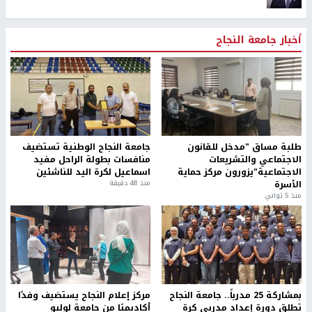
أخبار جامعة النجاح
طلبة مساق "مدخل للقانون
جامعة النجاح الوطنية تستضيف
الاجتماعي والتشريعات
منافسات بطولة الراحل مفيد
الاجتماعية"يزورون مركز حماية
اسماعيل لكرة اليد للناشئين
الأسرة
منذ 48 دقيقة
منذ 5 ثواني
بمشاركة 25 مدرباً.. جامعة النجاح
مركز إعلام النجاح يستضيف وفدًا
تطلق دورة إعداد مدربي كرة
أكاديميًا من جامعة لوليو