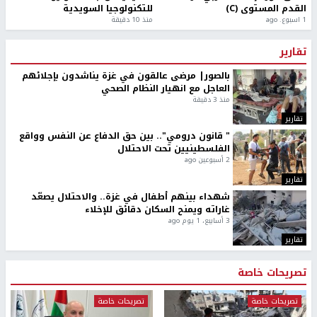
القدم المستوى (C)
للتكنولوجيا السويدية
1 اسبوع. ago
منذ 10 دقيقة
تقارير
بالصور| مرضى عالقون في غزة يناشدون بإجلائهم
العاجل مع انهيار النظام الصحي
منذ 3 دقيقة
تقارير
" قانون درومي".. بين حق الدفاع عن النفس وواقع
الفلسطينيين تحت الاحتلال
2 أسبوعين ago
تقارير
شهداء بينهم أطفال في غزة.. والاحتلال يصعّد
غاراته ويمنح السكان دقائق للإخلاء
3 أسابيع، 1 يوم ago
تقارير
تصريحات خاصة
تصريحات خاصة
تصريحات خاصة