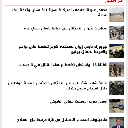
اخر الأخبار
مصادر عبرية: خلافات أميركية إسرائيلية بشأن وثيقة الـ15
نقطة
مصابون بنيران الاحتلال في جباليا شمال قطاع غزة
نيويورك تايمز: إيران تستخدم هرمز للضغط على ترامب
والعودة لاتفاق يونيو
القناة 13: واشنطن تضغط لإنهاء القتال في 3 جبهات
إصابة شاب بشظايا رصاص الاحتلال واعتقال خمسة مواطنين
خلال اقتحام مخيم بلاطة
أسعار صرف العملات مقابل الشيكل
ملادينوف: انسحاب الاحتلال من غزة مرتبط بنزع السلاح