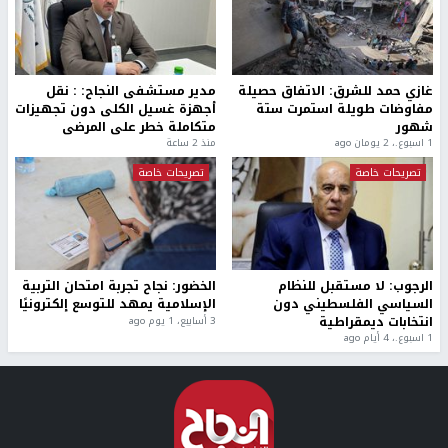
غازي حمد للشرق: الاتفاق حصيلة
مدير مستشفى النجاح: : نقل
مفاوضات طويلة استمرت ستة
أجهزة غسيل الكلى دون تجهيزات
شهور
متكاملة خطر على المرضى
1 اسبوع.، 2 يومان ago
منذ 2 ساعة
تصريحات خاصة
تصريحات خاصة
الرجوب: لا مستقبل للنظام
الخضور: نجاح تجربة امتحان التربية
السياسي الفلسطيني دون
الإسلامية يمهد للتوسع إلكترونيًا
انتخابات ديمقراطية
3 أسابيع، 1 يوم ago
1 اسبوع.، 4 أيام ago