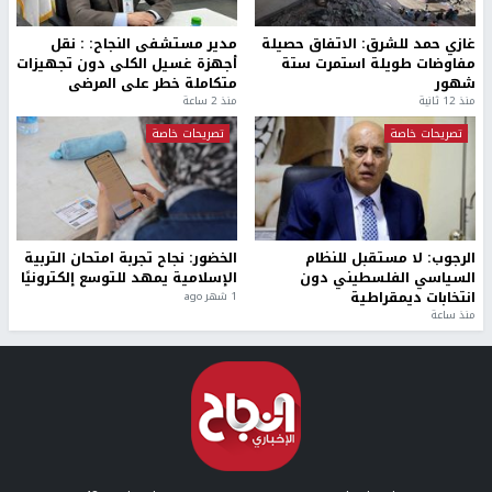
غازي حمد للشرق: الاتفاق حصيلة
مدير مستشفى النجاح: : نقل
مفاوضات طويلة استمرت ستة
أجهزة غسيل الكلى دون تجهيزات
شهور
متكاملة خطر على المرضى
منذ 12 ثانية
منذ 2 ساعة
تصريحات خاصة
تصريحات خاصة
الرجوب: لا مستقبل للنظام
الخضور: نجاح تجربة امتحان التربية
السياسي الفلسطيني دون
الإسلامية يمهد للتوسع إلكترونيًا
انتخابات ديمقراطية
1 شهر ago
منذ ساعة