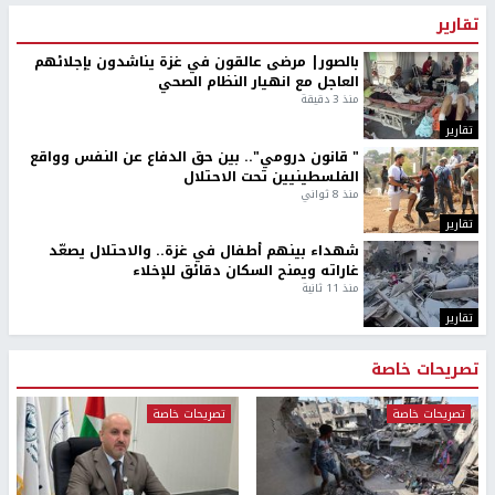
تقارير
بالصور| مرضى عالقون في غزة يناشدون بإجلائهم
العاجل مع انهيار النظام الصحي
منذ 3 دقيقة
تقارير
" قانون درومي".. بين حق الدفاع عن النفس وواقع
الفلسطينيين تحت الاحتلال
منذ 8 ثواني
تقارير
شهداء بينهم أطفال في غزة.. والاحتلال يصعّد
غاراته ويمنح السكان دقائق للإخلاء
منذ 11 ثانية
تقارير
تصريحات خاصة
تصريحات خاصة
تصريحات خاصة