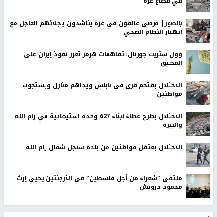
في قطاع غزة
بالصور| مرضى عالقون في غزة يناشدون بإجلائهم العاجل مع
انهيار النظام الصحي
وول ستريت جورنال: تفاهمات هرمز تعزز نفوذ إيران على
المضيق
الاحتلال يقتحم قرى في نابلس ويداهم منازل ويستجوب
مواطنين
الاحتلال يطرح عطاءً لبناء 627 وحدة استيطانية في رام الله
والبيرة
الاحتلال يعتقل مواطنين من بلدة سنجل شمال رام الله
ملتقى "شعراء من أجل فلسطين" في الأرجنتين يحيي إرث
محمود درويش