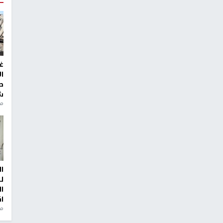
غ
ا
ط
ش
منذ 2
ا
ل
ا
ا
من