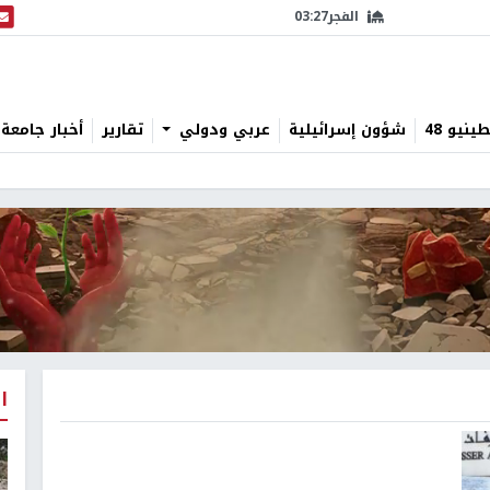
الفجر
03:27
البث
نيو 48
شؤون إسرائيلية
عربي ودولي
تقارير
أخبار جامعة 
ا