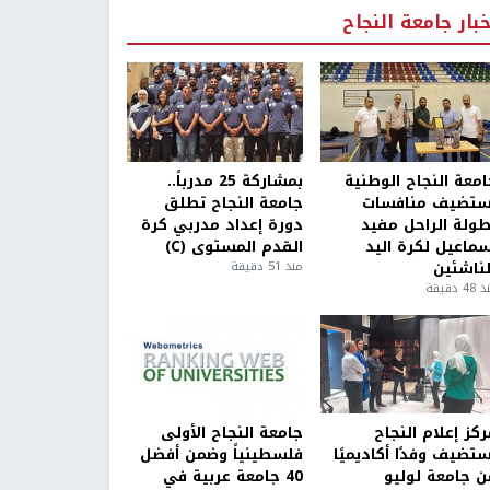
خبار جامعة النجاح
امعة النجاح الوطنية
بمشاركة 25 مدرباً..
ستضيف منافسات
جامعة النجاح تطلق
طولة الراحل مفيد
دورة إعداد مدربي كرة
سماعيل لكرة اليد
القدم المستوى (C)
لناشئين
منذ 51 دقيقة
4 دقيقة
كز إعلام النجاح
جامعة النجاح الأولى
ستضيف وفدًا أكاديميًا
فلسطينياً وضمن أفضل
ن جامعة لوليو
40 جامعة عربية في