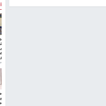
أ
ج
ت
ب
ا
ل
منذ 8
مر
ي
م