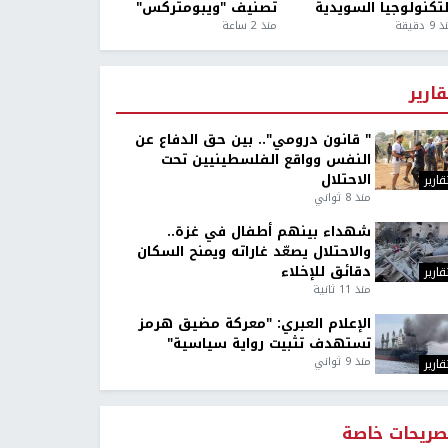
لتكنولوجيا السويدية
تصنيف "ويبومتركس"
9 دقيقة
منذ 2 ساعة
قارير
" قانون درومي".. بين حق الدفاع عن
النفس وواقع الفلسطينيين تحت
الاحتلال
قارير
منذ 8 ثواني
شهداء بينهم أطفال في غزة..
والاحتلال يصعّد غاراته ويمنح السكان
دقائق للإخلاء
قارير
منذ 11 ثانية
الإعلام العبري: "معركة مضيق هرمز
تستهدف تثبيت رواية سياسية"
منذ 9 ثواني
قارير
صريحات خاصة