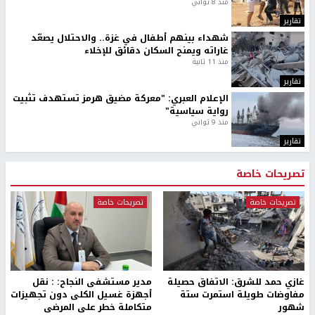
منذ 8 ثواني
تقارير
شهداء بينهم أطفال في غزة.. والاحتلال يصعّد
غاراته ويمنح السكان دقائق للإخلاء
منذ 11 ثانية
تقارير
الإعلام العبري: "معركة مضيق هرمز تستهدف تثبيت
رواية سياسية"
منذ 9 ثواني
تقارير
تصريحات خاصة
تصريحات خاصة
تصريحات خاصة
غازي حمد للشرق: الاتفاق حصيلة
مدير مستشفى النجاح: : نقل
مفاوضات طويلة استمرت ستة
أجهزة غسيل الكلى دون تجهيزات
شهور
متكاملة خطر على المرضى