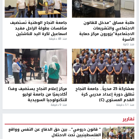
طلبة مساق "مدخل للقانون
جامعة النجاح الوطنية تستضيف
الاجتماعي والتشريعات
منافسات بطولة الراحل مفيد
الاجتماعية"يزورون مركز حماية
اسماعيل لكرة اليد للناشئين
الأسرة
منذ 48 دقيقة
منذ ثانية
بمشاركة 25 مدرباً.. جامعة النجاح
مركز إعلام النجاح يستضيف وفدًا
تطلق دورة إعداد مدربي كرة
أكاديميًا من جامعة لوليو
القدم المستوى (C)
للتكنولوجيا السويدية
منذ 51 دقيقة
منذ 9 دقيقة
تقارير
" قانون درومي".. بين حق الدفاع عن النفس وواقع
الفلسطينيين تحت الاحتلال