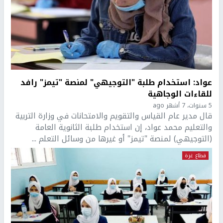
عواد: استخدام طلبة "التوجيهي" لمنصة "تيمز" رافد
للقاءات الوجاهية
5 سنوات، 7 أشهر ago
قال مدير عام القياس والتقويم والامتحانات في وزارة التربية
والتعليم محمد عواد، إن استخدام طلبة الثانوية العامة
(التوجيهي) لمنصة "تيمز" أو غيرها من وسائل التعلم ...
قطاع غزة