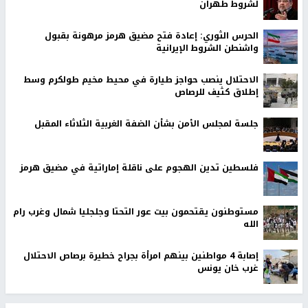
لشروط طهران
الحرس الثوري: إعادة فتح مضيق هرمز مرهونة بقبول
واشنطن الشروط الإيرانية
الاحتلال ينصب حواجز طيارة في محيط مخيم طولكرم وسط
إطلاق كثيف للرصاص
جلسة لمجلس الأمن بشأن الضفة الغربية الثلاثاء المقبل
فلسطين تدين الهجوم على ناقلة إماراتية في مضيق هرمز
مستوطنون يقتحمون بيت عور التحتا وجلجليا شمال وغرب رام
الله
إصابة 4 مواطنين بينهم امرأة بجراح خطيرة برصاص الاحتلال
غرب خان يونس