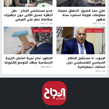
غازي حمد للشرق: الاتفاق حصيلة
مدير مستشفى النجاح: : نقل
مفاوضات طويلة استمرت ستة
أجهزة غسيل الكلى دون تجهيزات
شهور
متكاملة خطر على المرضى
منذ 12 ثانية
منذ 2 ساعة
تصريحات خاصة
تصريحات خاصة
الرجوب: لا مستقبل للنظام
الخضور: نجاح تجربة امتحان التربية
السياسي الفلسطيني دون
الإسلامية يمهد للتوسع إلكترونيًا
انتخابات ديمقراطية
1 شهر ago
منذ ساعة