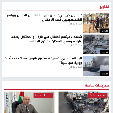
تقارير
" قانون درومي".. بين حق الدفاع عن النفس وواقع
الفلسطينيين تحت الاحتلال
منذ 8 ثواني
تقارير
شهداء بينهم أطفال في غزة.. والاحتلال يصعّد
غاراته ويمنح السكان دقائق للإخلاء
منذ 11 ثانية
تقارير
الإعلام العبري: "معركة مضيق هرمز تستهدف تثبيت
رواية سياسية"
منذ 9 ثواني
تقارير
تصريحات خاصة
تصريحات خاصة
تصريحات خاصة