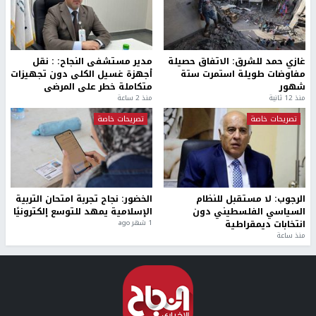
غازي حمد للشرق: الاتفاق حصيلة
مدير مستشفى النجاح: : نقل
مفاوضات طويلة استمرت ستة
أجهزة غسيل الكلى دون تجهيزات
شهور
متكاملة خطر على المرضى
منذ 12 ثانية
منذ 2 ساعة
تصريحات خاصة
تصريحات خاصة
الرجوب: لا مستقبل للنظام
الخضور: نجاح تجربة امتحان التربية
السياسي الفلسطيني دون
الإسلامية يمهد للتوسع إلكترونيًا
انتخابات ديمقراطية
1 شهر ago
منذ ساعة