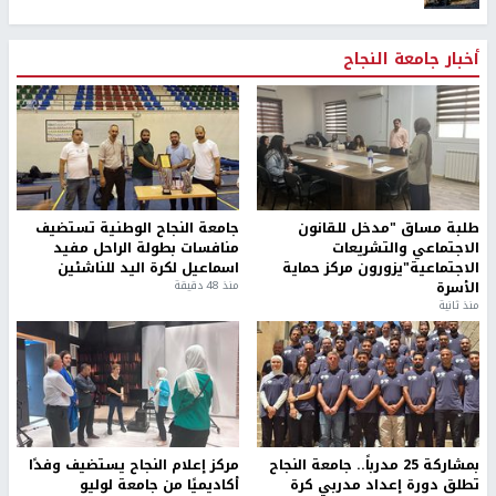
أخبار جامعة النجاح
طلبة مساق "مدخل للقانون
جامعة النجاح الوطنية تستضيف
الاجتماعي والتشريعات
منافسات بطولة الراحل مفيد
الاجتماعية"يزورون مركز حماية
اسماعيل لكرة اليد للناشئين
الأسرة
منذ 48 دقيقة
منذ ثانية
بمشاركة 25 مدرباً.. جامعة النجاح
مركز إعلام النجاح يستضيف وفدًا
تطلق دورة إعداد مدربي كرة
أكاديميًا من جامعة لوليو