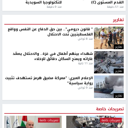
القدم المستوى (C)
للتكنولوجيا السويدية
منذ 51 دقيقة
منذ 9 دقيقة
تقارير
" قانون درومي".. بين حق الدفاع عن النفس وواقع
الفلسطينيين تحت الاحتلال
منذ 8 ثواني
تقارير
شهداء بينهم أطفال في غزة.. والاحتلال يصعّد
غاراته ويمنح السكان دقائق للإخلاء
منذ 11 ثانية
تقارير
الإعلام العبري: "معركة مضيق هرمز تستهدف تثبيت
رواية سياسية"
منذ 9 ثواني
تقارير
تصريحات خاصة
تصريحات خاصة
تصريحات خاصة