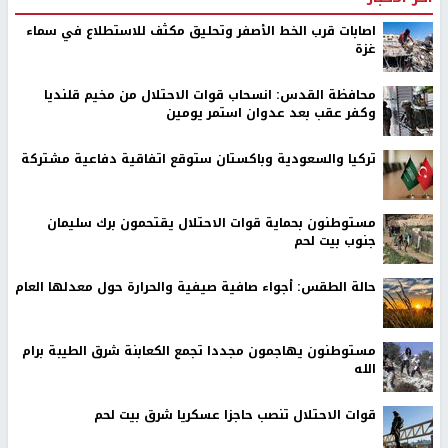
اصابات قرب الخط الأصفر وتحليق مكثف للاستطلاع في سماء
غزة
محافظة القدس: انسحاب قوات الاحتلال من مخيم قلنديا
وكفر عقب بعد عدوان استمر يومين
تركيا والسعودية وباكستان ستوقع اتفاقية دفاعية مشتركة
مستوطنون بحماية قوات الاحتلال يقتحمون برك سليمان
جنوب بيت لحم
حالة الطقس: أجواء صافية صيفية والحرارة حول معدلها العام
مستوطنون يهاجمون مجددا تجمع الكعابنة شرق الطيبة برام
الله
قوات الاحتلال تنصب حاجزا عسكريا شرق بيت لحم