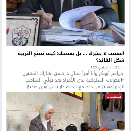
المنصب لا يغيّرك ،،، بل يفضحك: كيف تصنع التربية
شكل القائد؟
5 أشهر، 3 أسابيع ago
د.ياسر أبوبكر وأنا أقرأ مقال د. حسن بشارات المعنون
«التحولات السلوكية لدى الأفراد بعد تولّي المناصب
الإدارية»، تزامن ذلك مع حديث دار بيني وبين صديق ...
فلسطينيات