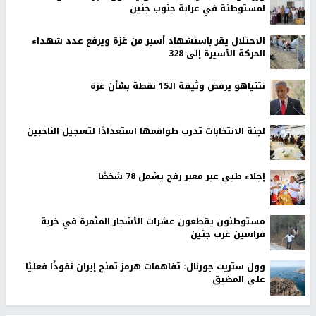
لمستوطنة في عرابة جنوب جنين
الاحتلال يقر باستشهاد أسير من غزة ويرفع عدد شهداء
الحركة الأسيرة إلى 328
نتنياهو يرفض وثيقة الـ15 نقطة بشأن غزة
لجنة الانتخابات تدرب طواقمها استعدادًا لتسجيل الناخبين
إجلاء طبي عبر معبر رفح يشمل 78 شخصًا
مستوطنون يقطعون عشرات الأشجار المثمرة في خربة
فراسين غرب جنين
وول ستريت جورنال: تفاهمات هرمز تمنح إيران نفوذًا فعليًا
على المضيق