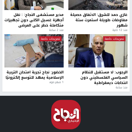
غازي حمد للشرق: الاتفاق حصيلة
مدير مستشفى النجاح: : نقل
مفاوضات طويلة استمرت ستة
أجهزة غسيل الكلى دون تجهيزات
شهور
متكاملة خطر على المرضى
منذ 12 ثانية
منذ 2 ساعة
تصريحات خاصة
تصريحات خاصة
الرجوب: لا مستقبل للنظام
الخضور: نجاح تجربة امتحان التربية
السياسي الفلسطيني دون
الإسلامية يمهد للتوسع إلكترونيًا
انتخابات ديمقراطية
1 شهر ago
منذ ساعة