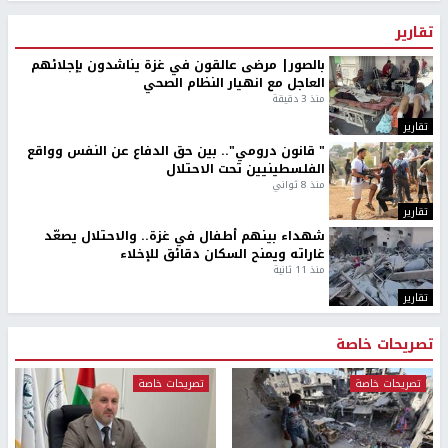
تقارير
بالصور| مرضى عالقون في غزة يناشدون بإجلائهم
العاجل مع انهيار النظام الصحي
منذ 3 دقيقة
تقارير
" قانون درومي".. بين حق الدفاع عن النفس وواقع
الفلسطينيين تحت الاحتلال
منذ 8 ثواني
تقارير
شهداء بينهم أطفال في غزة.. والاحتلال يصعّد
غاراته ويمنح السكان دقائق للإخلاء
منذ 11 ثانية
تقارير
تصريحات خاصة
تصريحات خاصة
تصريحات خاصة