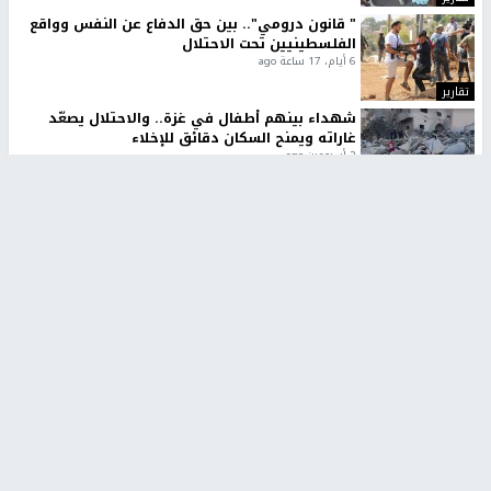
" قانون درومي".. بين حق الدفاع عن النفس وواقع
الفلسطينيين تحت الاحتلال
6 أيام، 17 ساعة ago
تقارير
شهداء بينهم أطفال في غزة.. والاحتلال يصعّد
غاراته ويمنح السكان دقائق للإخلاء
2 أسبوعين ago
تقارير
تصريحات خاصة
تصريحات خاصة
تصريحات خاصة
غازي حمد للشرق: الاتفاق حصيلة
مدير مستشفى النجاح: : نقل
مفاوضات طويلة استمرت ستة
أجهزة غسيل الكلى دون تجهيزات
شهور
متكاملة خطر على المرضى
منذ 16 ثانية
منذ 2 ساعة