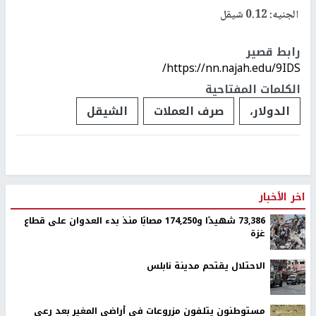
الجنيه: 0.12 شيقل
رابط قصير
https://nn.najah.edu/9IDS/
الكلمات المفتاحية
الدولار،
صرف العملات
الشيقل
اخر الأخبار
73,386 شهيدًا و174,250 مصابًا منذ بدء العدوان على قطاع
غزة
الاحتلال يقتحم مدينة نابلس
مستوطنون يتلفون مزروعات في أراضي المغير بعد رعي