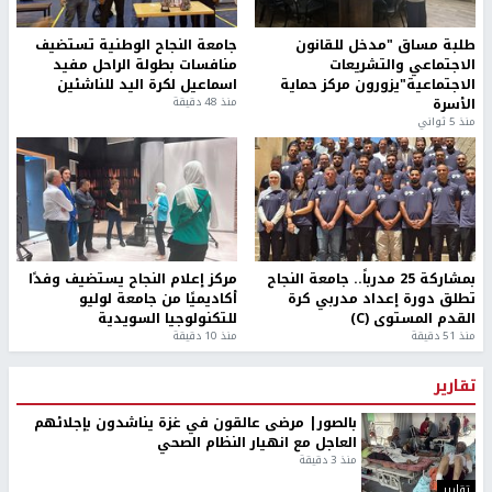
طلبة مساق "مدخل للقانون
جامعة النجاح الوطنية تستضيف
الاجتماعي والتشريعات
منافسات بطولة الراحل مفيد
الاجتماعية"يزورون مركز حماية
اسماعيل لكرة اليد للناشئين
الأسرة
منذ 48 دقيقة
منذ 5 ثواني
بمشاركة 25 مدرباً.. جامعة النجاح
مركز إعلام النجاح يستضيف وفدًا
تطلق دورة إعداد مدربي كرة
أكاديميًا من جامعة لوليو
القدم المستوى (C)
للتكنولوجيا السويدية
منذ 51 دقيقة
منذ 10 دقيقة
تقارير
بالصور| مرضى عالقون في غزة يناشدون بإجلائهم
العاجل مع انهيار النظام الصحي
منذ 3 دقيقة
تقارير