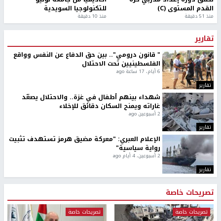
القدم المستوى (C)
للتكنولوجيا السويدية
منذ 51 دقيقة
منذ 10 دقيقة
تقارير
" قانون درومي".. بين حق الدفاع عن النفس وواقع
الفلسطينيين تحت الاحتلال
6 أيام، 17 ساعة ago
تقارير
شهداء بينهم أطفال في غزة.. والاحتلال يصعّد
غاراته ويمنح السكان دقائق للإخلاء
2 أسبوعين ago
تقارير
الإعلام العبري: "معركة مضيق هرمز تستهدف تثبيت
رواية سياسية"
2 أسبوعين، 4 أيام ago
تقارير
تصريحات خاصة
تصريحات خاصة
تصريحات خاصة