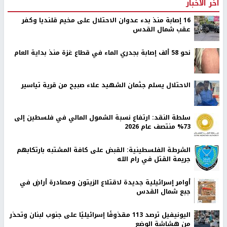
اخر الأخبار
16 إصابة منذ بدء عدوان الاحتلال على مخيم قلنديا وكفر
عقب شمال القدس
نحو 58 ألف إصابة بجدري الماء في قطاع غزة منذ بداية العام
الاحتلال يسلم جثمان الشهيد علاء صبيح من قرية تياسير
سلطة النقد: ارتفاع نسبة الشمول المالي في فلسطين إلى
73% منتصف عام 2026
الشرطة الفلسطينية: القبض على كافة المشتبه بارتكابهم
جريمة القتل في رام الله
أوامر إسرائيلية جديدة لاقتلاع الزيتون ومصادرة أراضٍ في
جبع شمال القدس
اليونيفيل ترصد 113 مقذوفًا إسرائيليًا على جنوب لبنان وتحذر
من هشاشة الوضع