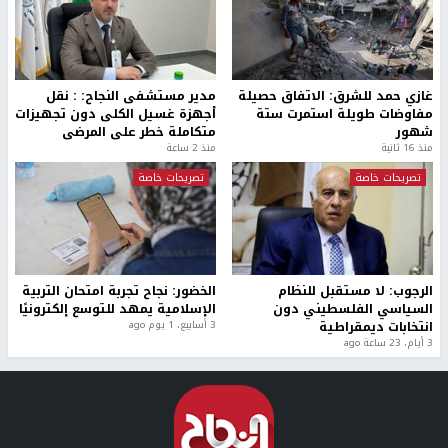
غازي حمد للشرق: الاتفاق حصيلة
مدير مستشفى النجاح: : نقل
مفاوضات طويلة استمرت ستة
أجهزة غسيل الكلى دون تجهيزات
شهور
متكاملة خطر على المرضى
منذ 16 ثانية
منذ 2 ساعة
تصريحات خاصة
تصريحات خاصة
الرجوب: لا مستقبل للنظام
الخضور: نجاح تجربة امتحان التربية
السياسي الفلسطيني دون
الإسلامية يمهد للتوسع إلكترونيًا
انتخابات ديمقراطية
3 أسابيع، 1 يوم ago
3 أيام، 23 ساعة ago