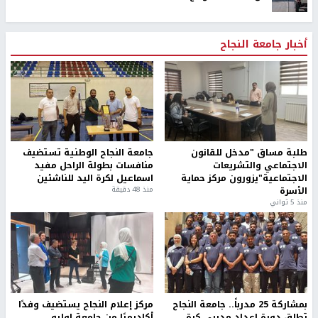
أخبار جامعة النجاح
طلبة مساق "مدخل للقانون
جامعة النجاح الوطنية تستضيف
الاجتماعي والتشريعات
منافسات بطولة الراحل مفيد
الاجتماعية"يزورون مركز حماية
اسماعيل لكرة اليد للناشئين
الأسرة
منذ 48 دقيقة
منذ 5 ثواني
بمشاركة 25 مدرباً.. جامعة النجاح
مركز إعلام النجاح يستضيف وفدًا
تطلق دورة إعداد مدربي كرة
أكاديميًا من جامعة لوليو