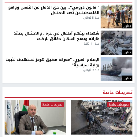
" قانون درومي".. بين حق الدفاع عن النفس وواقع
الفلسطينيين تحت الاحتلال
منذ 8 ثواني
تقارير
شهداء بينهم أطفال في غزة.. والاحتلال يصعّد
غاراته ويمنح السكان دقائق للإخلاء
منذ 11 ثانية
تقارير
الإعلام العبري: "معركة مضيق هرمز تستهدف تثبيت
رواية سياسية"
منذ 9 ثواني
تقارير
تصريحات خاصة
تصريحات خاصة
تصريحات خاصة