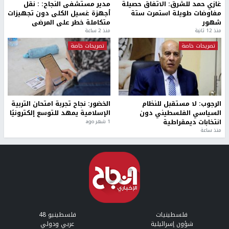
غازي حمد للشرق: الاتفاق حصيلة
مدير مستشفى النجاح: : نقل
مفاوضات طويلة استمرت ستة
أجهزة غسيل الكلى دون تجهيزات
شهور
متكاملة خطر على المرضى
منذ 12 ثانية
منذ 2 ساعة
تصريحات خاصة
تصريحات خاصة
الرجوب: لا مستقبل للنظام
الخضور: نجاح تجربة امتحان التربية
السياسي الفلسطيني دون
الإسلامية يمهد للتوسع إلكترونيًا
انتخابات ديمقراطية
1 شهر ago
منذ ساعة
فلسطينيات
فلسطينيو 48
شؤون إسرائيلية
عربي ودولي