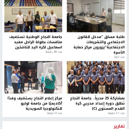
طلبة مساق "مدخل للقانون
جامعة النجاح الوطنية تستضيف
الاجتماعي والتشريعات
منافسات بطولة الراحل مفيد
الاجتماعية"يزورون مركز حماية
اسماعيل لكرة اليد للناشئين
الأسرة
منذ 48 دقيقة
منذ ثانية
بمشاركة 25 مدرباً.. جامعة النجاح
مركز إعلام النجاح يستضيف وفدًا
تطلق دورة إعداد مدربي كرة
أكاديميًا من جامعة لوليو
القدم المستوى (C)
للتكنولوجيا السويدية
منذ 51 دقيقة
منذ 9 دقيقة
تقارير