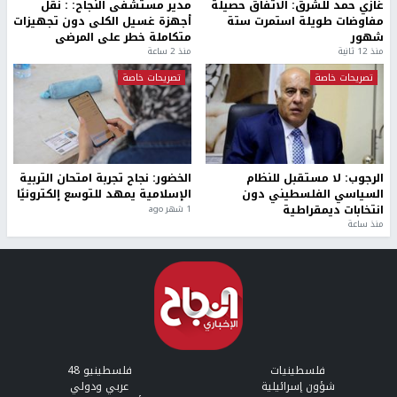
غازي حمد للشرق: الاتفاق حصيلة
مدير مستشفى النجاح: : نقل
مفاوضات طويلة استمرت ستة
أجهزة غسيل الكلى دون تجهيزات
شهور
متكاملة خطر على المرضى
منذ 12 ثانية
منذ 2 ساعة
تصريحات خاصة
تصريحات خاصة
الرجوب: لا مستقبل للنظام
الخضور: نجاح تجربة امتحان التربية
السياسي الفلسطيني دون
الإسلامية يمهد للتوسع إلكترونيًا
انتخابات ديمقراطية
1 شهر ago
منذ ساعة
فلسطينيات
فلسطينيو 48
شؤون إسرائيلية
عربي ودولي