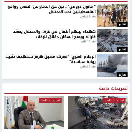
" قانون درومي".. بين حق الدفاع عن النفس وواقع
الفلسطينيين تحت الاحتلال
منذ 8 ثواني
تقارير
شهداء بينهم أطفال في غزة.. والاحتلال يصعّد
غاراته ويمنح السكان دقائق للإخلاء
منذ 11 ثانية
تقارير
الإعلام العبري: "معركة مضيق هرمز تستهدف تثبيت
رواية سياسية"
منذ 9 ثواني
تقارير
تصريحات خاصة
تصريحات خاصة
تصريحات خاصة