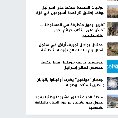
الولايات المتحدة تضغط على اسرائيل
لوقف إطلاق نار لمدة أسبوعين في غزة
تقرير: رموز متطرفة في المستوطنات
تحرض على ارتكاب جرائم بحق
الفلسطينيين
الاحتلال يواصل تجريف أراضٍ في سنجل
شمال رام الله لصالح بؤرة استيطانية
اليونيسف توقف موظفا رفيعا بتهمة
التجسس لصالح إسرائيل
الإعصار "دولفين" يضرب أوكيناوا باليابان
والصين تستعد لوصوله
سلطة المياه تطلق مشروعا وطنيا يقود
التحول نحو تشغيل مرافق المياه بالطاقة
الشمسية