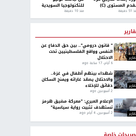
قدم المستوى (C)
للتكنولوجيا السويدية
5 دقيقة
منذ 10 دقيقة
قارير
" قانون درومي".. بين حق الدفاع عن
النفس وواقع الفلسطينيين تحت
الاحتلال
قارير
6 أيام، 17 ساعة ago
شهداء بينهم أطفال في غزة..
والاحتلال يصعّد غاراته ويمنح السكان
دقائق للإخلاء
قارير
2 أسبوعين ago
الإعلام العبري: "معركة مضيق هرمز
تستهدف تثبيت رواية سياسية"
2 أسبوعين، 4 أيام ago
قارير
صريحات خاصة