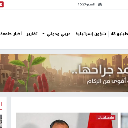
العصر
15:24
البث
نيو 48
شؤون إسرائيلية
عربي ودولي
تقارير
أخبار جامعة 
ا
فلسطينيات