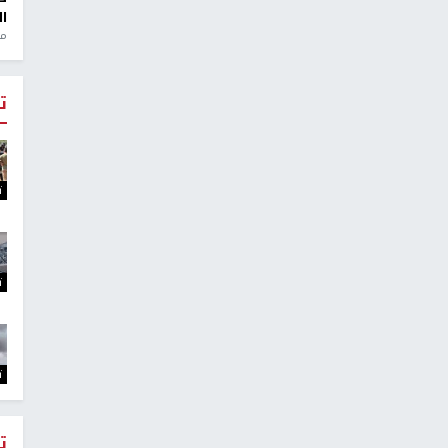
ال
منذ 1
ت
ت
ت
ت
ت