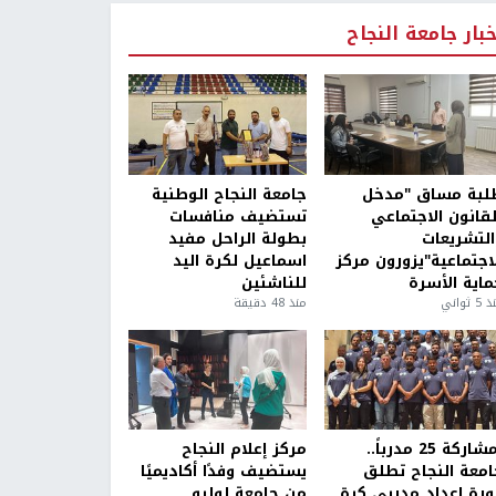
خبار جامعة النجاح
لبة مساق "مدخل
جامعة النجاح الوطنية
لقانون الاجتماعي
تستضيف منافسات
التشريعات
بطولة الراحل مفيد
لاجتماعية"يزورون مركز
اسماعيل لكرة اليد
ماية الأسرة
للناشئين
5 ثواني
منذ 48 دقيقة
بمشاركة 25 مدرباً..
مركز إعلام النجاح
امعة النجاح تطلق
يستضيف وفدًا أكاديميًا
ورة إعداد مدربي كرة
من جامعة لوليو