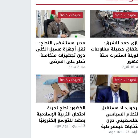
تصريحات خاصة
تصريحات خاصة
ازي حمد للشرق:
مدير مستشفى النجاح: :
لاتفاق حصيلة مفاوضات
نقل أجهزة غسيل الكلى
ويلة استمرت ستة
دون تجهيزات متكاملة
هور
خطر على المرضى
1 ثانية
منذ 2 ساعة
تصريحات خاصة
تصريحات خاصة
لرجوب: لا مستقبل
الخضور: نجاح تجربة
لنظام السياسي
امتحان التربية الإسلامية
لفلسطيني دون
يمهد للتوسع إلكترونيًا
نتخابات ديمقراطية
3 أسابيع، 1 يوم ago