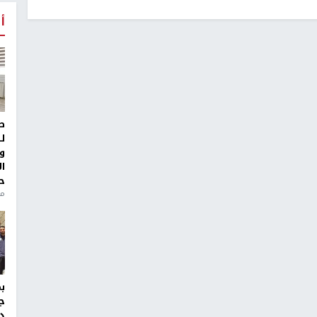
أ
ط
ل
و
ا
ح
منذ 
ج
د