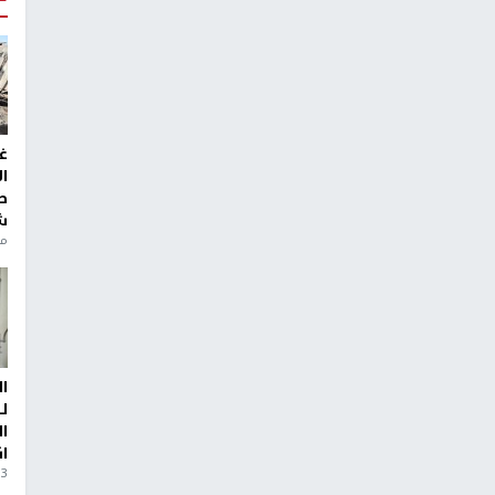
غ
ا
ط
ش
منذ 6
ا
ل
ا
ا
3 أيام، 23 ساعة ago