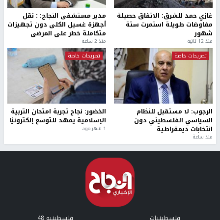
غازي حمد للشرق: الاتفاق حصيلة
مدير مستشفى النجاح: : نقل
مفاوضات طويلة استمرت ستة
أجهزة غسيل الكلى دون تجهيزات
شهور
متكاملة خطر على المرضى
منذ 12 ثانية
منذ 2 ساعة
تصريحات خاصة
تصريحات خاصة
الرجوب: لا مستقبل للنظام
الخضور: نجاح تجربة امتحان التربية
السياسي الفلسطيني دون
الإسلامية يمهد للتوسع إلكترونيًا
انتخابات ديمقراطية
1 شهر ago
منذ ساعة
فلسطينيات
فلسطينيو 48