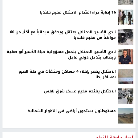
16 إصابة جراء اقتحام الاحتلال مخيم قلنديا
نادي الأسير: الاحتلال يعتقل ويحقق ميدانياً مع أكثر من 60
مواطناً من مخيم قلنديا
نادي الأسير: الاحتلال يتحمل مسؤولية حياة الأسير أبو صفية
ويطالب بتدخل دولي عاجل
الاحتلال يخطر بإخلاء 4 مساكن ومنشآت في خلة الضبع
بمسافر يطا
الاحتلال يقتحم مخيم عسكر شرق نابلس
مستوطنون يسيّجون أراضي في الأغوار الشمالية
أخبار جامعة النجاح