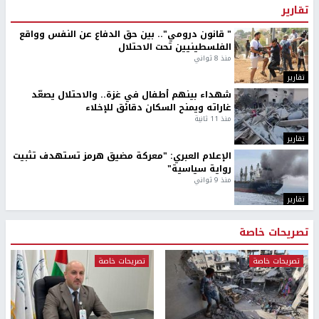
تقارير
" قانون درومي".. بين حق الدفاع عن النفس وواقع
الفلسطينيين تحت الاحتلال
منذ 8 ثواني
تقارير
شهداء بينهم أطفال في غزة.. والاحتلال يصعّد
غاراته ويمنح السكان دقائق للإخلاء
منذ 11 ثانية
تقارير
الإعلام العبري: "معركة مضيق هرمز تستهدف تثبيت
رواية سياسية"
منذ 9 ثواني
تقارير
تصريحات خاصة
تصريحات خاصة
تصريحات خاصة