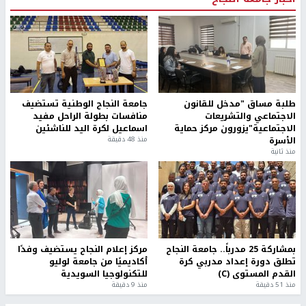
طلبة مساق "مدخل للقانون
جامعة النجاح الوطنية تستضيف
الاجتماعي والتشريعات
منافسات بطولة الراحل مفيد
الاجتماعية"يزورون مركز حماية
اسماعيل لكرة اليد للناشئين
الأسرة
منذ 48 دقيقة
منذ ثانية
بمشاركة 25 مدرباً.. جامعة النجاح
مركز إعلام النجاح يستضيف وفدًا
تطلق دورة إعداد مدربي كرة
أكاديميًا من جامعة لوليو
القدم المستوى (C)
للتكنولوجيا السويدية
منذ 51 دقيقة
منذ 9 دقيقة