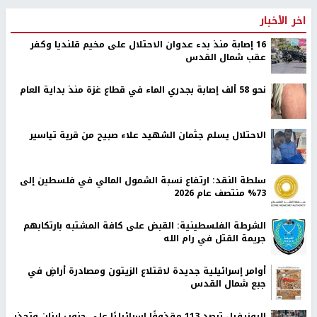
اخر الأخبار
16 إصابة منذ بدء عدوان الاحتلال على مخيم قلنديا وكفر
عقب شمال القدس
نحو 58 ألف إصابة بجدري الماء في قطاع غزة منذ بداية العام
الاحتلال يسلم جثمان الشهيد علاء صبيح من قرية تياسير
سلطة النقد: ارتفاع نسبة الشمول المالي في فلسطين إلى
73% منتصف عام 2026
الشرطة الفلسطينية: القبض على كافة المشتبه بارتكابهم
جريمة القتل في رام الله
أوامر إسرائيلية جديدة لاقتلاع الزيتون ومصادرة أراضٍ في
جبع شمال القدس
اليونيفيل ترصد 113 مقذوفًا إسرائيليًا على جنوب لبنان وتحذر