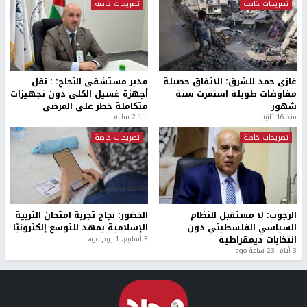
تصريحات خاصة
تصريحات خاصة
غازي حمد للشرق: الاتفاق حصيلة
مدير مستشفى النجاح: : نقل
مفاوضات طويلة استمرت ستة
أجهزة غسيل الكلى دون تجهيزات
شهور
متكاملة خطر على المرضى
منذ 16 ثانية
منذ 2 ساعة
تصريحات خاصة
تصريحات خاصة
الرجوب: لا مستقبل للنظام
الخضور: نجاح تجربة امتحان التربية
السياسي الفلسطيني دون
الإسلامية يمهد للتوسع إلكترونيًا
انتخابات ديمقراطية
3 أسابيع، 1 يوم ago
3 أيام، 23 ساعة ago