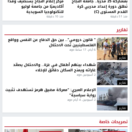
بمشاركة 25 مدرباً.. جامعة النجاح
مركز إعلام النجاح يستضيف وفدًا
تطلق دورة إعداد مدربي كرة
أكاديميًا من جامعة لوليو
القدم المستوى (C)
للتكنولوجيا السويدية
منذ 51 دقيقة
منذ 10 دقيقة
تقارير
" قانون درومي".. بين حق الدفاع عن النفس وواقع
الفلسطينيين تحت الاحتلال
6 أيام، 17 ساعة ago
تقارير
شهداء بينهم أطفال في غزة.. والاحتلال يصعّد
غاراته ويمنح السكان دقائق للإخلاء
2 أسبوعين ago
تقارير
الإعلام العبري: "معركة مضيق هرمز تستهدف تثبيت
رواية سياسية"
2 أسبوعين، 4 أيام ago
تقارير
تصريحات خاصة