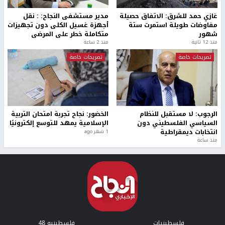
غازي حمد للشرق: الاتفاق حصيلة
مدير مستشفى النجاح: : نقل
مفاوضات طويلة استمرت ستة
أجهزة غسيل الكلى دون تجهيزات
شهور
متكاملة خطر على المرضى
منذ 12 ثانية
منذ 2 ساعة
تصريحات خاصة
تصريحات خاصة
الرجوب: لا مستقبل للنظام
الخضور: نجاح تجربة امتحان التربية
السياسي الفلسطيني دون
الإسلامية يمهد للتوسع إلكترونيًا
انتخابات ديمقراطية
1 شهر ago
منذ ساعة
فلسطينيات
فلسطينيو 48