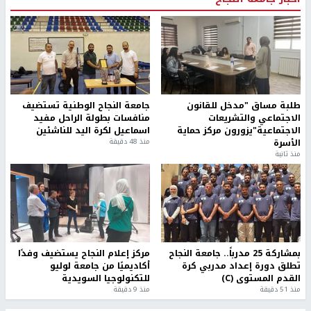
طلبة مساق "مدخل للقانون
جامعة النجاح الوطنية تستضيف
الاجتماعي والتشريعات
منافسات بطولة الراحل مفيد
الاجتماعية"يزورون مركز حماية
اسماعيل لكرة اليد للناشئين
الأسرة
منذ 48 دقيقة
منذ ثانية
بمشاركة 25 مدرباً.. جامعة النجاح
مركز إعلام النجاح يستضيف وفدًا
تطلق دورة إعداد مدربي كرة
أكاديميًا من جامعة لوليو
القدم المستوى (C)
للتكنولوجيا السويدية
منذ 51 دقيقة
منذ 9 دقيقة