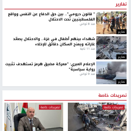
تقارير
" قانون درومي".. بين حق الدفاع عن النفس وواقع
الفلسطينيين تحت الاحتلال
منذ 8 ثواني
تقارير
شهداء بينهم أطفال في غزة.. والاحتلال يصعّد
غاراته ويمنح السكان دقائق للإخلاء
منذ 11 ثانية
تقارير
الإعلام العبري: "معركة مضيق هرمز تستهدف تثبيت
رواية سياسية"
منذ 9 ثواني
تقارير
تصريحات خاصة
تصريحات خاصة
تصريحات خاصة