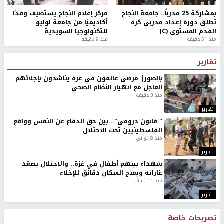
بمشاركة 25 مدرباً.. جامعة النجاح
مركز إعلام النجاح يستضيف وفدًا
تطلق دورة إعداد مدربي كرة
أكاديميًا من جامعة لوليو
القدم المستوى (C)
للتكنولوجيا السويدية
منذ 51 دقيقة
منذ 9 دقيقة
تقارير
بالصور| مرضى عالقون في غزة يناشدون بإجلائهم
العاجل مع انهيار النظام الصحي
منذ 3 دقيقة
تقارير
" قانون درومي".. بين حق الدفاع عن النفس وواقع
الفلسطينيين تحت الاحتلال
منذ 8 ثواني
تقارير
شهداء بينهم أطفال في غزة.. والاحتلال يصعّد
غاراته ويمنح السكان دقائق للإخلاء
منذ 11 ثانية
تقارير
تصريحات خاصة