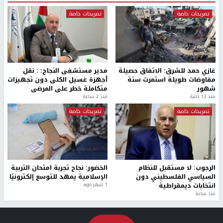
تصريحات خاصة
تصريحات خاصة
غازي حمد للشرق: الاتفاق حصيلة
مدير مستشفى النجاح: : نقل
مفاوضات طويلة استمرت ستة
أجهزة غسيل الكلى دون تجهيزات
شهور
متكاملة خطر على المرضى
منذ 12 ثانية
منذ 2 ساعة
تصريحات خاصة
تصريحات خاصة
الرجوب: لا مستقبل للنظام
الخضور: نجاح تجربة امتحان التربية
السياسي الفلسطيني دون
الإسلامية يمهد للتوسع إلكترونيًا
انتخابات ديمقراطية
1 شهر ago
منذ ساعة