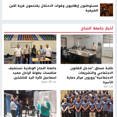
مستوطنون إرهابيون وقوات الاحتلال يقتحمون قرية اللبن
الشرقية
أخبار جامعة النجاح
طلبة مساق "مدخل للقانون
جامعة النجاح الوطنية تستضيف
الاجتماعي والتشريعات
منافسات بطولة الراحل مفيد
الاجتماعية"يزورون مركز حماية
اسماعيل لكرة اليد للناشئين
الأسرة
منذ 48 دقيقة
منذ ثانية