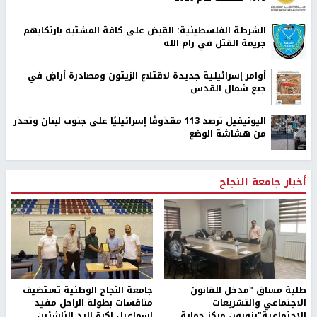
الشرطة الفلسطينية: القبض على كافة المشتبه بارتكابهم
جريمة القتل في رام الله
أوامر إسرائيلية جديدة لاقتلاع الزيتون ومصادرة أراضٍ في
جبع شمال القدس
اليونيفيل ترصد 113 مقذوفًا إسرائيليًا على جنوب لبنان وتحذر
من هشاشة الوضع
أخبار جامعة النجاح
طلبة مساق "مدخل للقانون
جامعة النجاح الوطنية تستضيف
الاجتماعي والتشريعات
منافسات بطولة الراحل مفيد
الاجتماعية"يزورون مركز حماية
اسماعيل لكرة اليد للناشئين