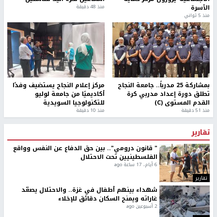
الأسرة
منذ 48 دقيقة
منذ 5 ثواني
بمشاركة 25 مدرباً.. جامعة النجاح
مركز إعلام النجاح يستضيف وفدًا
تطلق دورة إعداد مدربي كرة
أكاديميًا من جامعة لوليو
القدم المستوى (C)
للتكنولوجيا السويدية
منذ 51 دقيقة
منذ 10 دقيقة
تقارير
" قانون درومي".. بين حق الدفاع عن النفس وواقع
الفلسطينيين تحت الاحتلال
6 أيام، 17 ساعة ago
تقارير
شهداء بينهم أطفال في غزة.. والاحتلال يصعّد
غاراته ويمنح السكان دقائق للإخلاء
2 أسبوعين ago