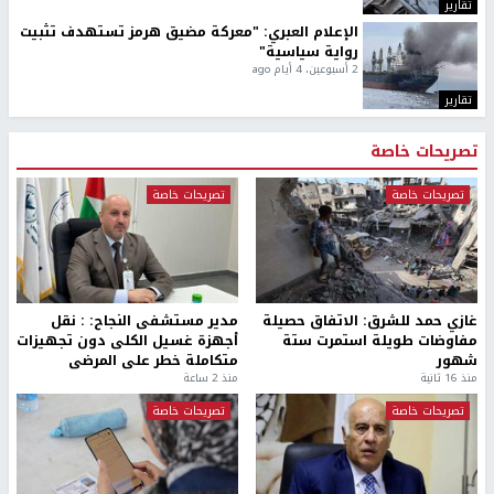
تقارير
الإعلام العبري: "معركة مضيق هرمز تستهدف تثبيت
رواية سياسية"
2 أسبوعين، 4 أيام ago
تقارير
تصريحات خاصة
تصريحات خاصة
تصريحات خاصة
غازي حمد للشرق: الاتفاق حصيلة
مدير مستشفى النجاح: : نقل
مفاوضات طويلة استمرت ستة
أجهزة غسيل الكلى دون تجهيزات
شهور
متكاملة خطر على المرضى
منذ 16 ثانية
منذ 2 ساعة
تصريحات خاصة
تصريحات خاصة