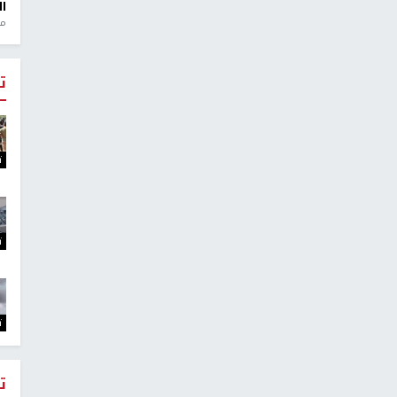
ال
منذ 1
ت
ت
ت
ت
ت