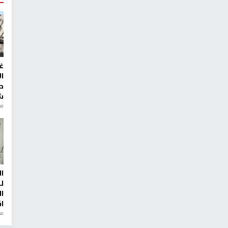
غ
ا
ط
ش
منذ 2
ا
ل
ا
ا
من