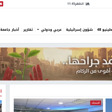
الظهر
11:45
البث
نيو 48
شؤون إسرائيلية
عربي ودولي
تقارير
أخبار جامعة 
ا
اقتصاد