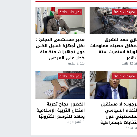
تصريحات خاصة
تصريحات خاصة
ازي حمد للشرق:
مدير مستشفى النجاح: :
لاتفاق حصيلة مفاوضات
نقل أجهزة غسيل الكلى
ويلة استمرت ستة
دون تجهيزات متكاملة
هور
خطر على المرضى
1 ثانية
منذ 2 ساعة
تصريحات خاصة
تصريحات خاصة
لرجوب: لا مستقبل
الخضور: نجاح تجربة
لنظام السياسي
امتحان التربية الإسلامية
لفلسطيني دون
يمهد للتوسع إلكترونيًا
نتخابات ديمقراطية
1 شهر ago
ذ ساعة