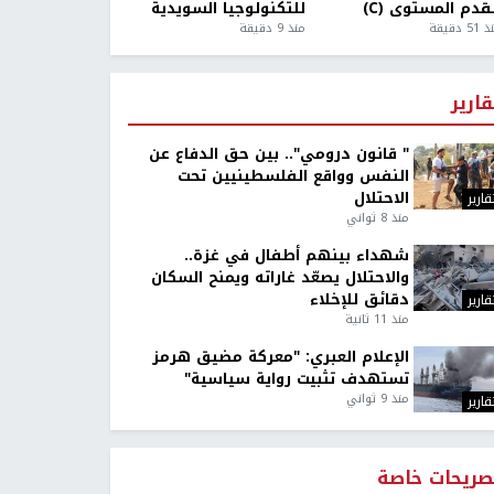
قدم المستوى (C)
للتكنولوجيا السويدية
5 دقيقة
منذ 9 دقيقة
قارير
" قانون درومي".. بين حق الدفاع عن
النفس وواقع الفلسطينيين تحت
الاحتلال
قارير
منذ 8 ثواني
شهداء بينهم أطفال في غزة..
والاحتلال يصعّد غاراته ويمنح السكان
دقائق للإخلاء
قارير
منذ 11 ثانية
الإعلام العبري: "معركة مضيق هرمز
تستهدف تثبيت رواية سياسية"
منذ 9 ثواني
قارير
صريحات خاصة