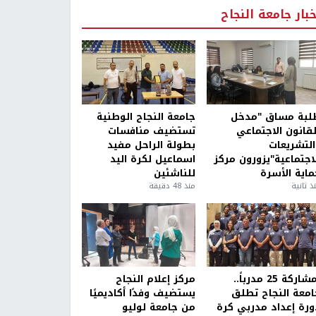
خبار جامعة النجاح
لبة مساق "مدخل
جامعة النجاح الوطنية
لقانون الاجتماعي
تستضيف منافسات
التشريعات
بطولة الراحل مفيد
لاجتماعية"يزورون مركز
اسماعيل لكرة اليد
ماية الأسرة
للناشئين
ذ ثانية
منذ 48 دقيقة
بمشاركة 25 مدرباً..
مركز إعلام النجاح
امعة النجاح تطلق
يستضيف وفدًا أكاديميًا
ورة إعداد مدربي كرة
من جامعة لوليو