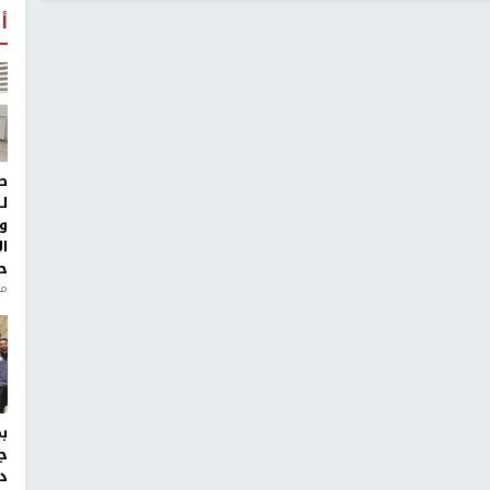
أ
ط
ل
و
ا
ح
من
ج
د