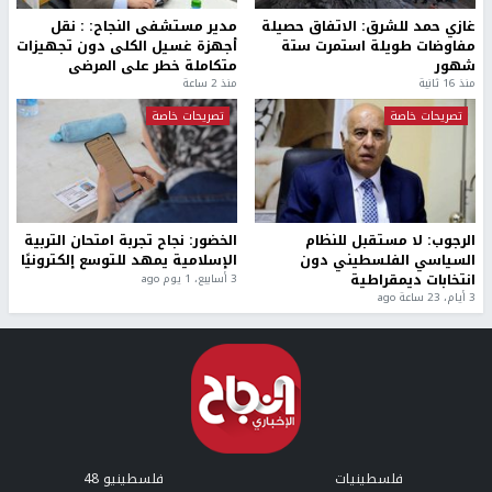
غازي حمد للشرق: الاتفاق حصيلة
مدير مستشفى النجاح: : نقل
مفاوضات طويلة استمرت ستة
أجهزة غسيل الكلى دون تجهيزات
شهور
متكاملة خطر على المرضى
منذ 16 ثانية
منذ 2 ساعة
تصريحات خاصة
تصريحات خاصة
الرجوب: لا مستقبل للنظام
الخضور: نجاح تجربة امتحان التربية
السياسي الفلسطيني دون
الإسلامية يمهد للتوسع إلكترونيًا
انتخابات ديمقراطية
3 أسابيع، 1 يوم ago
3 أيام، 23 ساعة ago
فلسطينيات
فلسطينيو 48