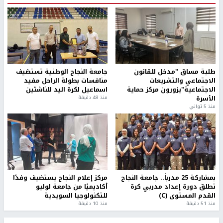
طلبة مساق "مدخل للقانون
جامعة النجاح الوطنية تستضيف
الاجتماعي والتشريعات
منافسات بطولة الراحل مفيد
الاجتماعية"يزورون مركز حماية
اسماعيل لكرة اليد للناشئين
الأسرة
منذ 48 دقيقة
منذ 5 ثواني
بمشاركة 25 مدرباً.. جامعة النجاح
مركز إعلام النجاح يستضيف وفدًا
تطلق دورة إعداد مدربي كرة
أكاديميًا من جامعة لوليو
القدم المستوى (C)
للتكنولوجيا السويدية
منذ 51 دقيقة
منذ 10 دقيقة