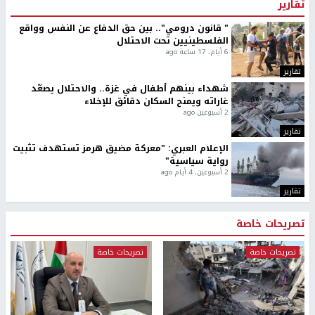
تقارير
" قانون درومي".. بين حق الدفاع عن النفس وواقع
الفلسطينيين تحت الاحتلال
6 أيام، 17 ساعة ago
تقارير
شهداء بينهم أطفال في غزة.. والاحتلال يصعّد
غاراته ويمنح السكان دقائق للإخلاء
2 أسبوعين ago
تقارير
الإعلام العبري: "معركة مضيق هرمز تستهدف تثبيت
رواية سياسية"
2 أسبوعين، 4 أيام ago
تقارير
تصريحات خاصة
تصريحات خاصة
تصريحات خاصة