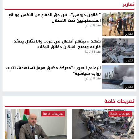
تقارير
" قانون درومي".. بين حق الدفاع عن النفس وواقع
الفلسطينيين تحت الاحتلال
منذ 8 ثواني
تقارير
شهداء بينهم أطفال في غزة.. والاحتلال يصعّد
غاراته ويمنح السكان دقائق للإخلاء
منذ 11 ثانية
تقارير
الإعلام العبري: "معركة مضيق هرمز تستهدف تثبيت
رواية سياسية"
منذ 9 ثواني
تقارير
تصريحات خاصة
تصريحات خاصة
تصريحات خاصة