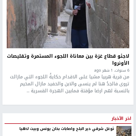
لاجئو قطاع غزة بين معاناة اللجوء المستمرة وتقليصات
الأونروا
6 سنوات، 1 شهر ago
من قرية هربيا مشيا على الاقدام حكايةُ اللجوء التي مازالت
تروى فالجدُ هنا لم ينسى والابن والحفيد مازال المخيم
بالنسبة لهم ارضا مؤقتة فمابين الهجرة القسرية ...
اخر الأخبار
توغل شرقي دير البلح واصابات بخان يونس وبيت لاهيا