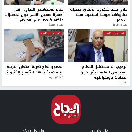
غازي حمد للشرق: الاتفاق حصيلة
مدير مستشفى النجاح: : نقل
مفاوضات طويلة استمرت ستة
أجهزة غسيل الكلى دون تجهيزات
شهور
متكاملة خطر على المرضى
منذ 12 ثانية
منذ 2 ساعة
تصريحات خاصة
تصريحات خاصة
الرجوب: لا مستقبل للنظام
الخضور: نجاح تجربة امتحان التربية
السياسي الفلسطيني دون
الإسلامية يمهد للتوسع إلكترونيًا
انتخابات ديمقراطية
1 شهر ago
منذ ساعة
فلسطينيات
فلسطينيو 48