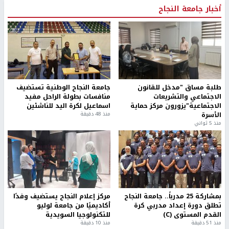
أخبار جامعة النجاح
طلبة مساق "مدخل للقانون
جامعة النجاح الوطنية تستضيف
الاجتماعي والتشريعات
منافسات بطولة الراحل مفيد
الاجتماعية"يزورون مركز حماية
اسماعيل لكرة اليد للناشئين
الأسرة
منذ 48 دقيقة
منذ 5 ثواني
بمشاركة 25 مدرباً.. جامعة النجاح
مركز إعلام النجاح يستضيف وفدًا
تطلق دورة إعداد مدربي كرة
أكاديميًا من جامعة لوليو
القدم المستوى (C)
للتكنولوجيا السويدية
منذ 51 دقيقة
منذ 10 دقيقة