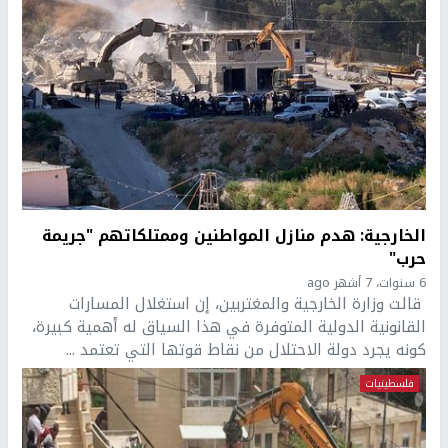
الخارجية: هدم منازل المواطنين وممتلكاتهم "جريمة
حرب"
6 سنوات، 7 أشهر ago
قالت وزارة الخارجية والمغتربين، إن استغلال المسارات
القانونية الدولية المتوفرة في هذا السياق له أهمية كبيرة،
كونه يجرد دولة الاحتلال من نقاط قوتها التي تعتمد ...
فلسطينيات