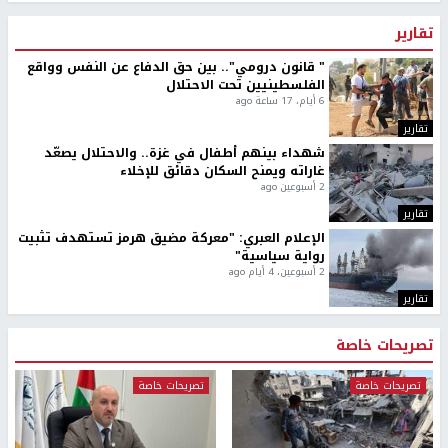
تقارير
" قانون درومي".. بين حق الدفاع عن النفس وواقع
الفلسطينيين تحت الاحتلال
6 أيام، 17 ساعة ago
تقارير
شهداء بينهم أطفال في غزة.. والاحتلال يصعّد
غاراته ويمنح السكان دقائق للإخلاء
2 أسبوعين ago
تقارير
الإعلام العبري: "معركة مضيق هرمز تستهدف تثبيت
رواية سياسية"
2 أسبوعين، 4 أيام ago
تقارير
تصريحات خاصة
تصريحات خاصة
تصريحات خاصة