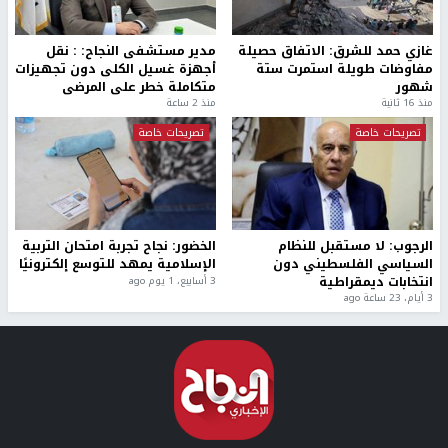
غازي حمد للشرق: الاتفاق حصيلة
مدير مستشفى النجاح: : نقل
مفاوضات طويلة استمرت ستة
أجهزة غسيل الكلى دون تجهيزات
شهور
متكاملة خطر على المرضى
منذ 16 ثانية
منذ 2 ساعة
تصريحات خاصة
تصريحات خاصة
الرجوب: لا مستقبل للنظام
الخضور: نجاح تجربة امتحان التربية
السياسي الفلسطيني دون
الإسلامية يمهد للتوسع إلكترونيًا
انتخابات ديمقراطية
3 أسابيع، 1 يوم ago
3 أيام، 23 ساعة ago