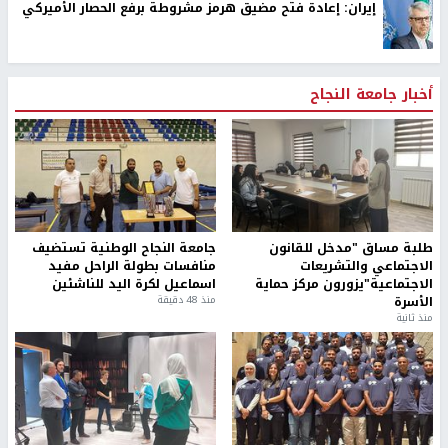
إيران: إعادة فتح مضيق هرمز مشروطة برفع الحصار الأميركي
أخبار جامعة النجاح
طلبة مساق "مدخل للقانون
جامعة النجاح الوطنية تستضيف
الاجتماعي والتشريعات
منافسات بطولة الراحل مفيد
الاجتماعية"يزورون مركز حماية
اسماعيل لكرة اليد للناشئين
الأسرة
منذ 48 دقيقة
منذ ثانية