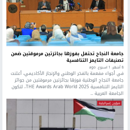
جامعة النجاح تحتفل بفوزها بجائزتين مرموقتين ضمن
تصنيفات التايمز التنافسية
8 أشهر، 1 اسبوع. ago
في أجواء مفعمة بالفخر الوطني والإنجاز الأكاديمي، أعلنت
جامعة النجاح الوطنية فوزها بجائزتين مرموقتين من جوائز
التايمز التنافسية THE Awards Arab World 2025، لتكون
الجامعة العربية ...
شؤون إسرائيلية