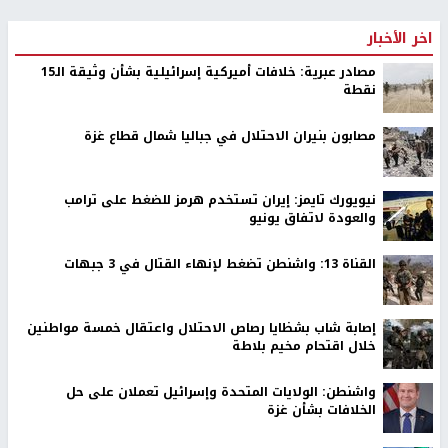
اخر الأخبار
مصادر عبرية: خلافات أميركية إسرائيلية بشأن وثيقة الـ15
نقطة
مصابون بنيران الاحتلال في جباليا شمال قطاع غزة
نيويورك تايمز: إيران تستخدم هرمز للضغط على ترامب
والعودة لاتفاق يونيو
القناة 13: واشنطن تضغط لإنهاء القتال في 3 جبهات
إصابة شاب بشظايا رصاص الاحتلال واعتقال خمسة مواطنين
خلال اقتحام مخيم بلاطة
واشنطن: الولايات المتحدة وإسرائيل تعملان على حل
الخلافات بشأن غزة