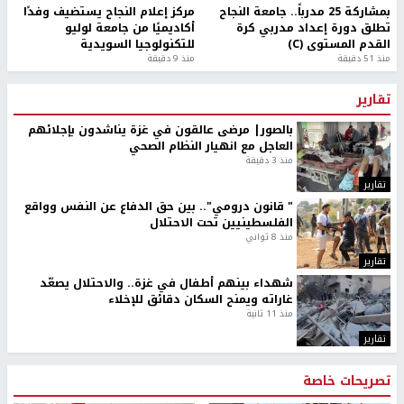
بمشاركة 25 مدرباً.. جامعة النجاح
مركز إعلام النجاح يستضيف وفدًا
تطلق دورة إعداد مدربي كرة
أكاديميًا من جامعة لوليو
القدم المستوى (C)
للتكنولوجيا السويدية
منذ 51 دقيقة
منذ 9 دقيقة
تقارير
بالصور| مرضى عالقون في غزة يناشدون بإجلائهم
العاجل مع انهيار النظام الصحي
منذ 3 دقيقة
تقارير
" قانون درومي".. بين حق الدفاع عن النفس وواقع
الفلسطينيين تحت الاحتلال
منذ 8 ثواني
تقارير
شهداء بينهم أطفال في غزة.. والاحتلال يصعّد
غاراته ويمنح السكان دقائق للإخلاء
منذ 11 ثانية
تقارير
تصريحات خاصة