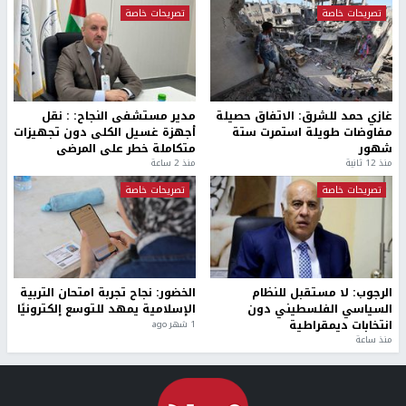
تصريحات خاصة
تصريحات خاصة
غازي حمد للشرق: الاتفاق حصيلة
مدير مستشفى النجاح: : نقل
مفاوضات طويلة استمرت ستة
أجهزة غسيل الكلى دون تجهيزات
شهور
متكاملة خطر على المرضى
منذ 12 ثانية
منذ 2 ساعة
تصريحات خاصة
تصريحات خاصة
الرجوب: لا مستقبل للنظام
الخضور: نجاح تجربة امتحان التربية
السياسي الفلسطيني دون
الإسلامية يمهد للتوسع إلكترونيًا
انتخابات ديمقراطية
1 شهر ago
منذ ساعة