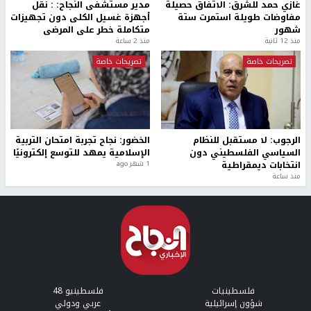
غازي حمد للشرق: الاتفاق حصيلة
مدير مستشفى النجاح: : نقل
مفاوضات طويلة استمرت ستة
أجهزة غسيل الكلى دون تجهيزات
شهور
متكاملة خطر على المرضى
منذ 12 ثانية
منذ 2 ساعة
تصريحات خاصة
تصريحات خاصة
الرجوب: لا مستقبل للنظام
الخضور: نجاح تجربة امتحان التربية
السياسي الفلسطيني دون
الإسلامية يمهد للتوسع إلكترونيًا
انتخابات ديمقراطية
1 شهر ago
منذ ساعة
فلسطينيات
فلسطينيو 48
شؤون إسرائيلية
عربي ودولي