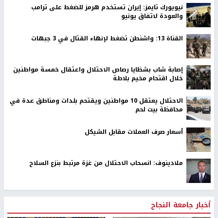
نيويورك تايمز: إيران تستخدم هرمز للضغط على ترامب
والعودة لاتفاق يونيو
القناة 13: واشنطن تضغط لإنهاء القتال في 3 جبهات
إصابة شاب بشظايا رصاص الاحتلال واعتقال خمسة مواطنين
خلال اقتحام مخيم بلاطة
الاحتلال يعتقل 10 مواطنين ويقتحم بلدات ومناطق عدة في
محافظة بيت لحم
أسعار صرف العملات مقابل الشيكل
ملادينوف: انسحاب الاحتلال من غزة مرتبط بنزع السلاح
أخبار جامعة النجاح