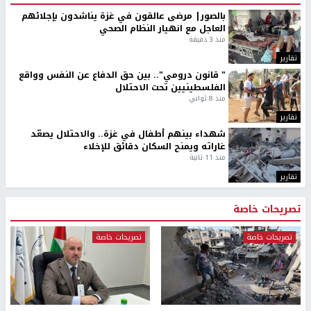
بالصور| مرضى عالقون في غزة يناشدون بإجلائهم
العاجل مع انهيار النظام الصحي
منذ 3 دقيقة
تقارير
" قانون درومي".. بين حق الدفاع عن النفس وواقع
الفلسطينيين تحت الاحتلال
منذ 8 ثواني
تقارير
شهداء بينهم أطفال في غزة.. والاحتلال يصعّد
غاراته ويمنح السكان دقائق للإخلاء
منذ 11 ثانية
تقارير
تصريحات خاصة
تصريحات خاصة
تصريحات خاصة