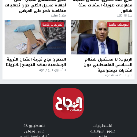
مفاوضات طويلة استمرت ستة
أجهزة غسيل الكلى دون تجهيزات
شهور
متكاملة خطر على المرضى
منذ 16 ثانية
منذ 2 ساعة
تصريحات خاصة
تصريحات خاصة
الرجوب: لا مستقبل للنظام
الخضور: نجاح تجربة امتحان التربية
السياسي الفلسطيني دون
الإسلامية يمهد للتوسع إلكترونيًا
انتخابات ديمقراطية
3 أسابيع، 1 يوم ago
3 أيام، 23 ساعة ago
فلسطينيات
فلسطينيو 48
شؤون إسرائيلية
عربي ودولي
تقارير
أخبار جامعة النجاح