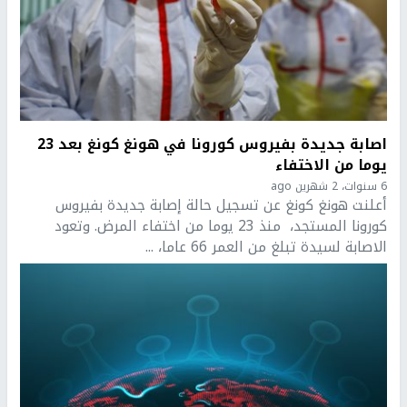
اصابة جديدة بفيروس كورونا في هونغ كونغ بعد 23
يوما من الاختفاء
6 سنوات، 2 شهرين ago
أعلنت هونغ كونغ عن تسجيل حالة إصابة جديدة بفيروس
كورونا المستجد، منذ 23 يوما من اختفاء المرض. وتعود
الاصابة لسيدة تبلغ من العمر 66 عاما، ...