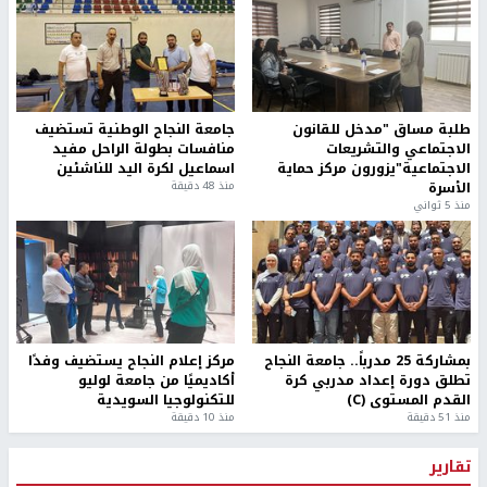
طلبة مساق "مدخل للقانون
جامعة النجاح الوطنية تستضيف
الاجتماعي والتشريعات
منافسات بطولة الراحل مفيد
الاجتماعية"يزورون مركز حماية
اسماعيل لكرة اليد للناشئين
الأسرة
منذ 48 دقيقة
منذ 5 ثواني
بمشاركة 25 مدرباً.. جامعة النجاح
مركز إعلام النجاح يستضيف وفدًا
تطلق دورة إعداد مدربي كرة
أكاديميًا من جامعة لوليو
القدم المستوى (C)
للتكنولوجيا السويدية
منذ 51 دقيقة
منذ 10 دقيقة
تقارير