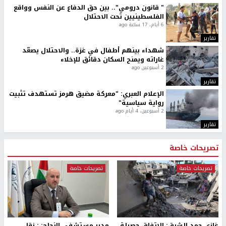
" قانون درومي".. بين حق الدفاع عن النفس وواقع
الفلسطينيين تحت الاحتلال
6 أيام، 17 ساعة ago
تقارير
شهداء بينهم أطفال في غزة.. والاحتلال يصعّد
غاراته ويمنح السكان دقائق للإخلاء
2 أسبوعين ago
تقارير
الإعلام العبري: "معركة مضيق هرمز تستهدف تثبيت
رواية سياسية"
2 أسبوعين، 4 أيام ago
تقارير
تصريحات خاصة
تصريحات خاصة
تصريحات خاصة
غازي حمد للشرق: الاتفاق حصيلة
مدير مستشفى النجاح: : نقل