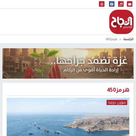
البث المباشر
إذاعة النجاح
الرئيسية
هرمز450
هرمز450
شؤون دولية