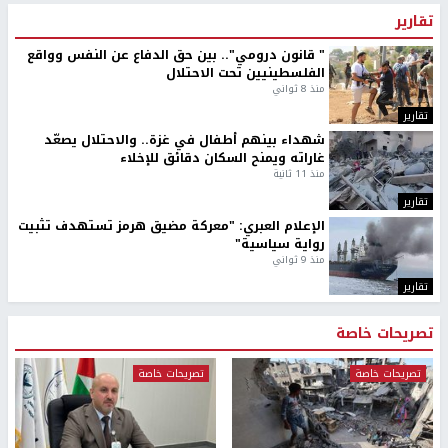
تقارير
" قانون درومي".. بين حق الدفاع عن النفس وواقع
الفلسطينيين تحت الاحتلال
منذ 8 ثواني
تقارير
شهداء بينهم أطفال في غزة.. والاحتلال يصعّد
غاراته ويمنح السكان دقائق للإخلاء
منذ 11 ثانية
تقارير
الإعلام العبري: "معركة مضيق هرمز تستهدف تثبيت
رواية سياسية"
منذ 9 ثواني
تقارير
تصريحات خاصة
تصريحات خاصة
تصريحات خاصة