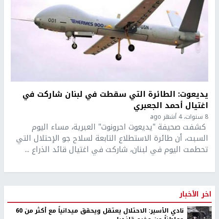
يديعوت: الطائرة التي سقطت في لبنان شاركت في
اغتيال أحمد الجعبري
8 سنوات، 4 أشهر ago
كشفت صحيفة "يديعوت احرونوت" العبرية، مساء اليوم
السبت، أن طائرة الاستطلاع التابعة لسلاح جو الإحتلال التي
تحطمت اليوم في لبنان، شاركت في اغتيال قائد الذراع ...
اخر الأخبار
نادي الأسير: الاحتلال يعتقل ويحقق ميدانياً مع أكثر من 60