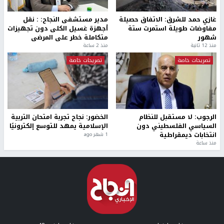
غازي حمد للشرق: الاتفاق حصيلة
مدير مستشفى النجاح: : نقل
مفاوضات طويلة استمرت ستة
أجهزة غسيل الكلى دون تجهيزات
شهور
متكاملة خطر على المرضى
منذ 12 ثانية
منذ 2 ساعة
تصريحات خاصة
تصريحات خاصة
الرجوب: لا مستقبل للنظام
الخضور: نجاح تجربة امتحان التربية
السياسي الفلسطيني دون
الإسلامية يمهد للتوسع إلكترونيًا
انتخابات ديمقراطية
1 شهر ago
منذ ساعة