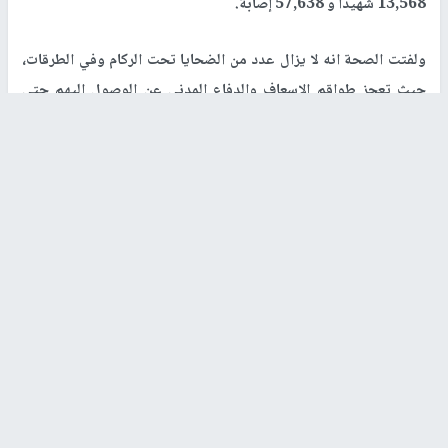
13,568 شهيدًا و 57,638 إصابة.
ولفتت الصحة انه لا يزال عدد من الضحايا تحت الركام وفي الطرقات،
حيث تعجز طواقم الإسعاف والدفاع المدني عن الوصول إليهم حتى
اللحظة.
وضمن شهداء لقمة العيش، بلغ عدد ما وصل إلى المستشفيات خلال
الـ24 ساعة الماضية من شهداء المساعدات 2 شهداء و 19 إصابة،
ليرتفع إجمالي شهداء لقمة العيش ممن وصلوا المستشفيات إلى 2,610
شهيدًا وأكثر من 19,143 إصابة.
رابط قصير
https://nn.najah.edu/BI9Y/
الكلمات المفتاحية
الحرب على غزة