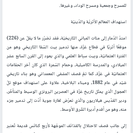
للمسرح وجمعية ومسرح الوداد، وغيرها.
استهداف المعالم الأثريّة والدّينيّة
امتدّ الدّمار إلى مئات المباني التّاريخيّة، فقد تضرّر ما لا يقلّ عن (226)
موقعًا أثريًا في قطاع غزّة، منها تدمير بيت السّقا التّاريخي وهو من
الفترة العثمانيّة، وبيت سباط العلمي والذي يعود إلى القرن السابع عشر
الميلادي، والمدرسة الكاميلية، وحمام السّمرة الذي كان آخر الحمّامات
العثمانيّة في غزّة، كما تمّ قصف المشفى المعمداني وهو بناء تاريخي
شيّد في عام 1882، وميناء البلاخية، علاوة على استهداف موقع تلّ
العجول الّذي يمثّل تاريخ غزّة في العصرين البرونزي الوسيط والمتأخّر،
ودير القدّيس هيلاريون والّذي تعرّض لغارة جوية أدّت إلى تدمير جزء
منه، وهو من أقدم أديرة الشّرق الأوسط.
إلى جانب قصف الاحتلال بالقذائف الموجّهة لأربع كنائس قديمة تُعتبر