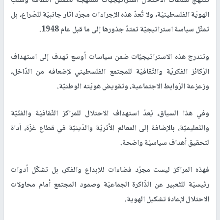
تنتهج سلطات الاحتلال استراتيجيّات ممنهجة لطمس الثّقافة وسلب
الهويّة الفلسطينيّة، ولا تُعدّ هذه الإجراءات مجرّد آثار جانبيّة للصّراع، بل
تمثّل سياسة استراتيجيّة تمتدّ جذورها إلى ما قبل عام 1948.
وتندرج هذه الاستراتيجيّات ضمن سياسات أوسع تهدف إلى استهداف
الرّكائز الفكريّة والثّقافيّة للمجتمع الفلسطيني لإضعافه من الدّاخل،
وزعزعة الرّوابط الاجتماعية، وتقويض هويّته الوطنيّة.
وفي هذا السياق، يُعدّ استهداف الاحتلال للمراكز الثّقافيّة والفنّيّة
والتّعليميّة، بالإضافة إلى المعالم الأثريّة والدّينيّة في قطاع غزّة، أداة
لتحقيق أهداف سياسيّة واضحة.
فهذه المراكز ليست مجرّد فضاءات للإبداع والفكر، بل تشكّل أدوات
رئيسيّة للتّعبير عن الذّاكرة الجماعيّة وصمود المجتمع أمام محاولات
الاحتلال لإعادة تشكيل الهوية.