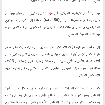
التي كانت تضم عشرات الآلاف من الكتب قبل تدميرها.
وطال الدّمار الأرشيف المركزي في
غزة
، الذي يحتوي على مبانٍ ووثائق
تاريخيّة قديمة عمرها أكثر من (150 عامًا)، إضافة إلى الأرشيف المركزي
للمدينة وخرائط ودراسات هندسية ودوائر التحكم والمراقبة لآبار المياه
وشبكات الصّرف الصّحي.
إلى جانب سيطرة قوّات الاحتلال على مخزن آثار غزّة، حيث نشر مدير
هيئة الآثار الإسرائيليّة لصور له ولفريقه من المخزن، والذي يحتوي على
آلاف القطع الأثريّة، الّتي تعود إلى حقبات زمنيّة تتراوح ما قبل 3 آلاف
سنة قبل الميلاد، إلى القرنين السّابع والثّامن الميلادي وحتّى بداية العهد
الإسلامي المبكّر.
كما دمّرت عشرات المراكز الثّقافية والمسارح، منها: مركز رشاد الشّوا
الثّقافي وهو أكبر مركز ثقافي في قطاع غزّة، ويحتوي على وثائق وكتب
ومخطّطات تاريخيّة، والمركز الثّقافي الأرثوذوكسي، وجمعية حكاوي