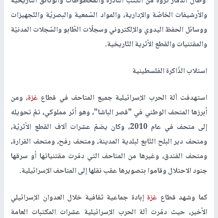
وطال الدّمار ثروة من الكتب النّادرة والمخطوطات والوثائق التّاريخية
والأرشيفات الخاصّة والإدارية، والمواد السّمعية والبصريّة والتّجهيزات
ووسائل الحفظ اليدوي والإلكتروني وسجلّات الطّابو والسّجلات المدنيّة
والمقتنيات والقطع الأثرية التّاريخية.
استلاب الذّاكرة الفلسطينية
استهدفت آلة الحرب الإسرائيلية جميع المتاحف في قطاع
غزة
، ومن
أبرزها المتحف الوطني في "قصر الباشا"، وهو أثر مملوكي، تمّ تحويله
إلى متحف في عام 2010، وكان يضمّ عشرات آلاف القطع الأثريّة،
ومتحف دير البلح التّابع لبلدية المدينة، ومتحف رفح، ومتحف القرارة،
ومتحف الفندق، وغيرها من المتاحف التي دمّرت مقتنياتها أو سرقها
جنود الاحتلال وقاموا بتصويرها عقب نقلها إلى المتاحف الإسرائيلية.
كما وشهد قطاع
غزة
إبادة جماعية ثقافية خلال العدوان الإسرائيلي
الأخير، حيث دمّرت آلة الحرب الإسرائيلية عشرات المكتبات العامة