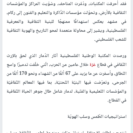
فقد أحرقت المكتبات، ودُمّرت المتاحف، وسُوّيت المراكز والمؤسّسات
الثقافية بالأرض، وتحوّلت مؤسسات الذّاكرة والتعليم والفنون إلى ركام،
في مشهد يعكس استهدافًا ممنهجًا للبنية الثقافية والمعرفية
الفلسطينية، ويشير إلى محاولة متعمدة لمحو التاريخ والهوية الثقافية
للشعب الفلسطيني.
ورصدت المكتبة الوطنية الفلسطينية آثار الدّمار الذي لحق بالإرث
الثّقافي في قطاع
غزة
خلال عامين من الحرب، الّتي خلّفت تدميرًا واسع
النّطاق، وأسفرت عن ما يزيد على 67 ألفًا من الشهداء ونحو 170 ألفًا من
الجرحى، وتعرّضت فيها البنيّة التّحتيّة، بما فيها المعالم الثّقافيّة
والمؤسّسات التّعليمية والفنّية، لدمار شامل طال جوهر الحياة الثّقافية
في القطاع.
استراتيجيات الطّمس وسلب الهويّة