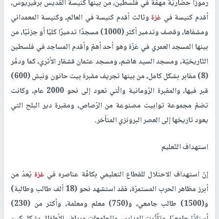
رموزاً حضاريّة مهمّة في فلسطين، من بينها كنيسة القدّيس برفيريوس،
أقدم كنيسة في
غزة
وثالث أقدم كنيسة في العالم، وكنيسة المعمداني
ومشفاها، وقصف وتدمير أكثر (1000) مسجدًا تدميرًا كليًا أو جزئيًا، من
بينها المسجد العمري في غزّة وهو أحد أهمّ وأقدم المساجد في فلسطين
التّاريخيّة، ومسجد السيد هاشم، ومسجد عثمان قشقار الأثري، كما ودمَّر
(8) مقابر بشكل كامل، من بينها تجريف مقبرة بيت حانون ونبش (600)
قبر فيها، والمقبرة الرّومانية والّتي تعود إلى نحو 2000 عام، وكانت
تضمّ مجموعة توابيت مصنوعة من الرّصاص، ومقبرة دير البلح التي
يعود تاريخها إلى العصر البرونزي المتأخر.
استهداف التّعليم
إنّ استهداف الاحتلال للقطاع التعليمي بكافّة عناصره في
غزة
يُعدّ من
أبرز مظاهر الحرب المستمرّة، فقد استشهد نحو (18 ألف طالب وطالبة)
و(1500) طالب جامعي، و(750) معلم ومعلمة، وأكثر من (230)
أستاذًا جامعيًا، وتأثّرت المدارس والجامعات ورياض الأطفال بشكل كبير