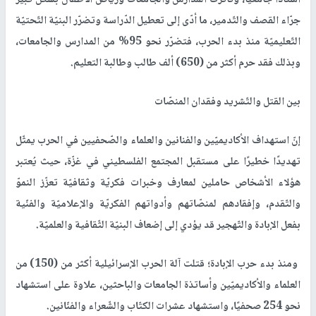
جرّاء القصف والتّدمير، ما أدّى إلى تعطيل الدّراسة وتضرّر البنيّة التّحتيّة
التّعليميّة منذ بدء الحرب، فتضرّر نحو 95% من المدارس والجامعات،
وبذلك فقد حرم أكثر من (650) ألف طالب وطالبة التعليم.
بين القتل والتّشريد وفقدان المنصّات
إنّ استهداف الأكاديميّين والفنانين والعلماء والصّحفيين في الحرب يمثّل
تهديدًا خطيرًا على مستقبل المجتمع الفلسطيني في غزّة، حيث يُعتبر
هؤلاء الأشخاص حاملين لمعارف وخبرات فكريّة وثقافيّة تعزّز النموّ
والتّقدم، وإفقادهم لمنصّاتهم وأدواتهم الفكريّة والإعلاميّة والفنّية
بفعل الإبادة والتّهجير قد يؤدي إلى إضعاف البنيّة الثّقافية والعلميّة.
ومنذ بدء حرب الإبادة؛ قتلت آلة الحرب الإسرائيلية أكثر من (150) من
العلماء والأكاديميّين وأساتذة الجامعات والباحثين، علاوة على استشهاد
نحو 254 صحفيًا، واستشهاد عشرات الكتّاب والشّعراء والفنّانين.