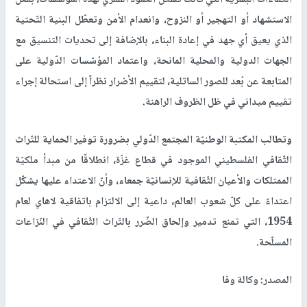
الاستشهاد أو التهجير أو النزوح، وانعدام الأمن وتعطّل البنية التّحتية
الذي يعيق أي جهد في إعادة البناء، بالإضافة إلى تحديات التنسيق مع
الجهات الدولية والمحلية المانحة، واعتماد المؤسّسات الدّولية على
المتابعة عن بُعد للصور الساتلية، لتقييم الأضرار نظراً إلى استحالة إجراء
تقييم ميداني في ظل الظروف الراهنة.
وتطالب المكتبة الوطنيّة المجتمع الدّولي بضرورة توفير الحماية للتّراث
الثّقافي الفلسطيني الموجود في قطاع غزّة، انطلاقًا من مبدأ ملكيّة
الممتلكات والأعيان الثّقافية للإنسانيّة جمعاء، وأنّ الاعتداء عليها يشكّل
اعتداءً على كلّ شعوب العالم، داعية إلى الالتزام باتفاقية لاهاي لعام
1954، التي تمنع تدمير وإلحاق الضّرر بالتّراث الثّقافي في النّزاعات
المسلّحة.
المصدر: وكالة وفا