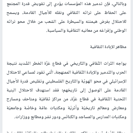
وبالتالي، فإن تدمير هذه المؤسسات يؤدي إلى تقويض قدرة المجتمع
على الحفاظ على تراثه الثقافي ونقله للأجيال القادمة، ويسمح
للاحتلال بفرض هيمنته والسيطرة على الشعب من خلال محو تراثه
الوطني وإفراغه من معانيه الثقافية والسياسية.
مظاهر الإبادة الثقافية
يواجه التّراث الثّقافي والتّاريخي في قطاع غزّة الخطر الشّديد نتيجة
الحرب والتّدمير والإبادة الثّقافية الممنهجة، الّتي تقود لمساعي الاحتلال
الإسرائيلي في محو الهويّة والتّاريخ الفلسطيني وتقليص قدرة الأجيال
القادمة على الوصول إلى تاريخهم؛ فقد استهدف الاحتلال البنية
التّحتية الثّقافية في قطاع غزّة، من مراكز ثقافيّة ومتاحف ومسارح
ومعارض ومعالم تاريخيّة وأثريّة ومكتبات عامّة وخاصّة وجامعيّة
ومكتبات المدارس والمساجد والكنائس ودور نشر ومطابع ووزارات.