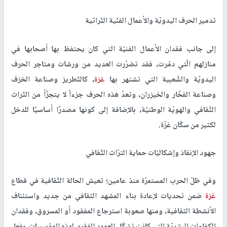
تدمير الحرف اليدويّة والأعمال الفنّية التّراثية
إلى جانب فقدان الأعمال الفنيّة التي كان يحتفظ بها أصحابها في
منازلهم الّتي دمّرت، فقد تضرّرت العديد من ورشات ومتاجر الحرف
اليدويّة والشّعبية التي تشتهر بها
غزة
، كالتّطريز وصناعة الخزف
وصناعة الفخّار والخيزران، وتعدّ هذه الحرف جزءاً لا يتجزّأ من التّراث
الثّقافي والهويّة الوطنيّة، بالإضافة إلى كونها مصدرًا أساسيًا للدخل
لكثير من سكّان غزّة.
جهود الإنقاذ وإشكاليّات حماية الترّاث الثّقافي
وفي ظلّ الحرب المستمرّة منذ عامين؛ تعيش الحالة الثّقافية في قطاع
غزة
ضمن تحديات لإعادة بناء المشهد الثقافي من جديد واستئناف
الأنشطة الثقافية، ومنها صعوبة استرجاع المفقود أو المسروق، وفقدان
الكفاءات البشريّة التي كانت تشكّل العمود الفقري لهذه المؤسسات، بفعل