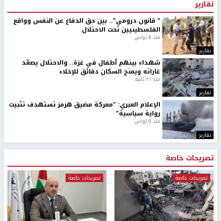
تقارير
" قانون درومي".. بين حق الدفاع عن النفس وواقع
الفلسطينيين تحت الاحتلال
منذ 8 ثواني
تقارير
شهداء بينهم أطفال في غزة.. والاحتلال يصعّد
غاراته ويمنح السكان دقائق للإخلاء
منذ 11 ثانية
تقارير
الإعلام العبري: "معركة مضيق هرمز تستهدف تثبيت
رواية سياسية"
منذ 9 ثواني
تقارير
تصريحات خاصة
تصريحات خاصة
تصريحات خاصة