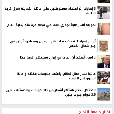
‏3 إصابات إثر اعتداء مستوطنين على عائلة الكعابنة شرق قرية
الطيبة
نحو 58 ألف إصابة بجدري الماء في قطاع غزة منذ بداية العام
أوامر إسرائيلية جديدة لاقتلاع الزيتون ومصادرة أراضٍ في
جبع شمال القدس
ترامب: أعتقد أن الحرب مع إيران ستنتهي قريبًا جدًا
عائلة بشار عقل تطالب بكشف ملابسات مقتله وإحالة
المتورطين للقضاء
الاحتلال يخطر باقتلاع أشجار من 310 دونمات والاستيلاء على
3.5 دونم جنوب جنين
أخبار جامعة النجاح