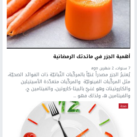
أهمية الجزر في مائدتك الرمضانية
7 سنوات، 2 شهرين ago
يُعتبرُ الجزر مصدراً غنيّاً بالمركّبات النّباتيّة ذات الفوائد الصحيّة،
مثل المركّبات الفينوليّة والمركّبات متعدّدة الأسيتيلين
والكاروتينات وهو غنيّ بالبيتا-كاروتين، والفيتامين ج،
والفيتامين ھ، ولذلك فهو ...
صحة