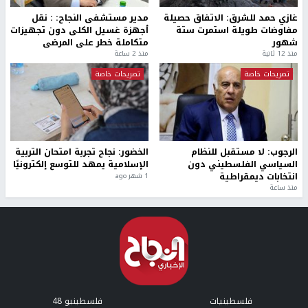
غازي حمد للشرق: الاتفاق حصيلة
مدير مستشفى النجاح: : نقل
مفاوضات طويلة استمرت ستة
أجهزة غسيل الكلى دون تجهيزات
شهور
متكاملة خطر على المرضى
منذ 12 ثانية
منذ 2 ساعة
تصريحات خاصة
تصريحات خاصة
الرجوب: لا مستقبل للنظام
الخضور: نجاح تجربة امتحان التربية
السياسي الفلسطيني دون
الإسلامية يمهد للتوسع إلكترونيًا
انتخابات ديمقراطية
1 شهر ago
منذ ساعة
فلسطينيات
فلسطينيو 48