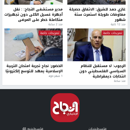
غازي حمد للشرق: الاتفاق حصيلة
مدير مستشفى النجاح: : نقل
مفاوضات طويلة استمرت ستة
أجهزة غسيل الكلى دون تجهيزات
شهور
متكاملة خطر على المرضى
منذ 12 ثانية
منذ 2 ساعة
تصريحات خاصة
تصريحات خاصة
الرجوب: لا مستقبل للنظام
الخضور: نجاح تجربة امتحان التربية
السياسي الفلسطيني دون
الإسلامية يمهد للتوسع إلكترونيًا
انتخابات ديمقراطية
1 شهر ago
منذ ساعة
فلسطينيات
فلسطينيو 48