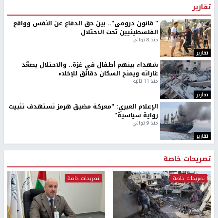
تقارير
" قانون درومي".. بين حق الدفاع عن النفس وواقع
الفلسطينيين تحت الاحتلال
منذ 8 ثواني
تقارير
شهداء بينهم أطفال في غزة.. والاحتلال يصعّد
غاراته ويمنح السكان دقائق للإخلاء
منذ 11 ثانية
تقارير
الإعلام العبري: "معركة مضيق هرمز تستهدف تثبيت
رواية سياسية"
منذ 9 ثواني
تقارير
تصريحات خاصة
تصريحات خاصة
تصريحات خاصة