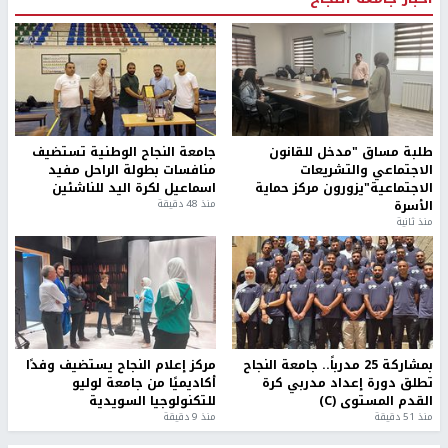
طلبة مساق "مدخل للقانون
جامعة النجاح الوطنية تستضيف
الاجتماعي والتشريعات
منافسات بطولة الراحل مفيد
الاجتماعية"يزورون مركز حماية
اسماعيل لكرة اليد للناشئين
الأسرة
منذ 48 دقيقة
منذ ثانية
بمشاركة 25 مدرباً.. جامعة النجاح
مركز إعلام النجاح يستضيف وفدًا
تطلق دورة إعداد مدربي كرة
أكاديميًا من جامعة لوليو
القدم المستوى (C)
للتكنولوجيا السويدية
منذ 51 دقيقة
منذ 9 دقيقة