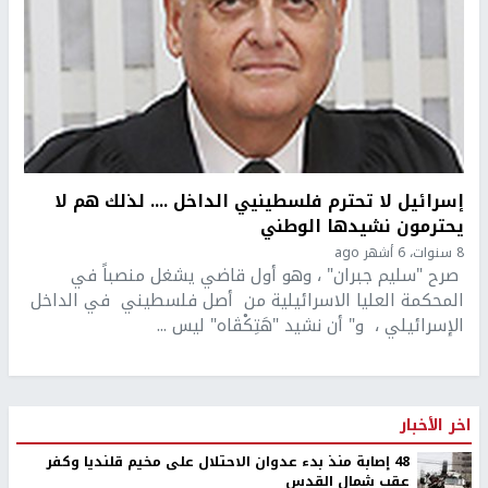
إسرائيل لا تحترم فلسطينيي الداخل .... لذلك هم لا
يحترمون نشيدها الوطني
8 سنوات، 6 أشهر ago
صرح "سليم جبران" ، وهو أول قاضي يشغل منصباً في
المحكمة العليا الاسرائيلية من أصل فلسطيني في الداخل
الإسرائيلي ، و" أن نشيد "هَتِكْڤاه" ليس ...
اخر الأخبار
48 إصابة منذ بدء عدوان الاحتلال على مخيم قلنديا وكفر
عقب شمال القدس