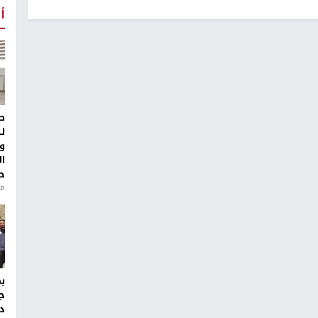
أ
ط
ل
و
ا
ح
منذ 
ج
د