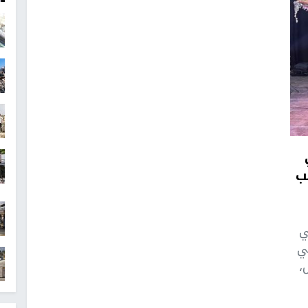
ب
ي
ي
،