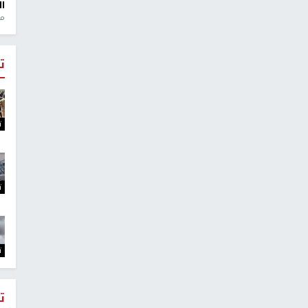
ال
منذ 1
ت
ت
ت
ت
ت