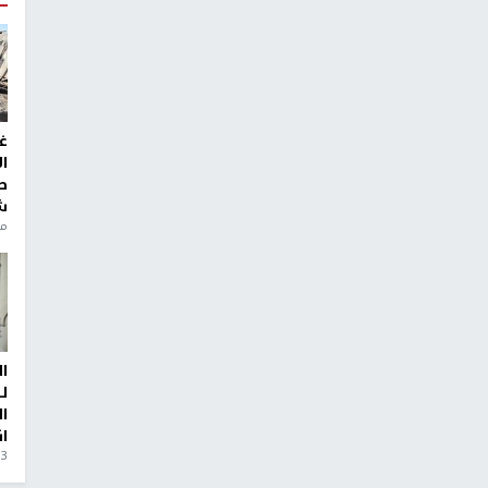
غ
ا
ط
ش
منذ 6
ا
ل
ا
ا
3 أيام، 23 ساعة ago