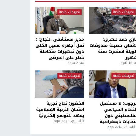
تصريحات خاصة
تصريحات خاصة
ازي حمد للشرق:
مدير مستشفى النجاح: :
لاتفاق حصيلة مفاوضات
نقل أجهزة غسيل الكلى
ويلة استمرت ستة
دون تجهيزات متكاملة
هور
خطر على المرضى
1 ثانية
منذ 2 ساعة
تصريحات خاصة
تصريحات خاصة
لرجوب: لا مستقبل
الخضور: نجاح تجربة
لنظام السياسي
امتحان التربية الإسلامية
لفلسطيني دون
يمهد للتوسع إلكترونيًا
نتخابات ديمقراطية
3 أسابيع، 1 يوم ago