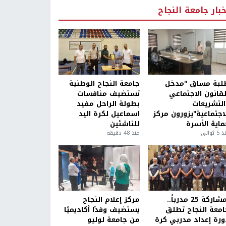
خبار جامعة النجاح
لبة مساق "مدخل
جامعة النجاح الوطنية
لقانون الاجتماعي
تستضيف منافسات
التشريعات
بطولة الراحل مفيد
لاجتماعية"يزورون مركز
اسماعيل لكرة اليد
ماية الأسرة
للناشئين
5 ثواني
منذ 48 دقيقة
بمشاركة 25 مدرباً..
مركز إعلام النجاح
امعة النجاح تطلق
يستضيف وفدًا أكاديميًا
ورة إعداد مدربي كرة
من جامعة لوليو