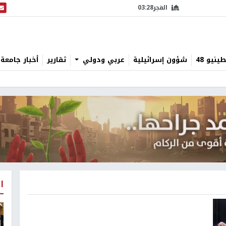
الفجر
03:28
البث
نيو 48
شؤون إسرائيلية
عربي ودولي
تقارير
أخبار جامعة 
ا