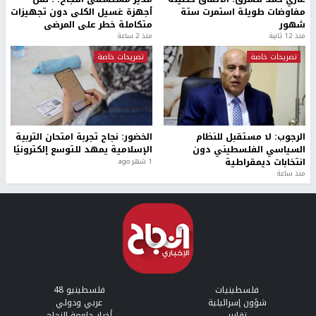
مفاوضات طويلة استمرت ستة
أجهزة غسيل الكلى دون تجهيزات
شهور
متكاملة خطر على المرضى
منذ 12 ثانية
منذ 2 ساعة
تصريحات خاصة
تصريحات خاصة
الرجوب: لا مستقبل للنظام
الخضور: نجاح تجربة امتحان التربية
السياسي الفلسطيني دون
الإسلامية يمهد للتوسع إلكترونيًا
انتخابات ديمقراطية
1 شهر ago
منذ ساعة
فلسطينيات
فلسطينيو 48
شؤون إسرائيلية
عربي ودولي
تقارير
أخبار جامعة النجاح