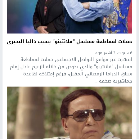
حملات لمقاطعة مسلسل "فلانتينو" بسبب داليا البحيري
6 سنوات، 3 أشهر ago
انتشرت عبر مواقع التواصل الاجتماعي حملات لمقاطعة
مسلسل "فلانتينو" والذي يخوض من خلاله الزعيم عادل إمام
سباق الدراما الرمضاني المقبل، فرغم إمتلاكه لقاعدة
جماهيرية ضخمة ...