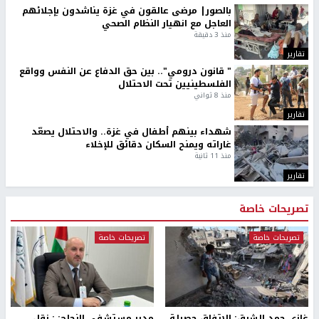
بالصور| مرضى عالقون في غزة يناشدون بإجلائهم
العاجل مع انهيار النظام الصحي
منذ 3 دقيقة
تقارير
" قانون درومي".. بين حق الدفاع عن النفس وواقع
الفلسطينيين تحت الاحتلال
منذ 8 ثواني
تقارير
شهداء بينهم أطفال في غزة.. والاحتلال يصعّد
غاراته ويمنح السكان دقائق للإخلاء
منذ 11 ثانية
تقارير
تصريحات خاصة
تصريحات خاصة
تصريحات خاصة
غازي حمد للشرق: الاتفاق حصيلة
مدير مستشفى النجاح: : نقل