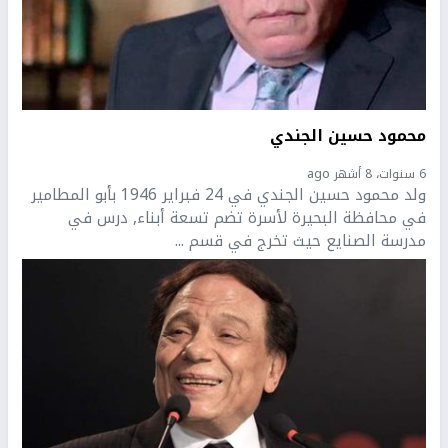
محمود حسين الجندي
6 سنوات، 8 أشهر ago
ولد محمود حسين الجندي في 24 فبراير 1946 بأبو المطامير
في محافظة البحيرة لأسرة تضم تسعة أبناء, درس في
مدرسة الصنايع حيث تخرج في قسم ...