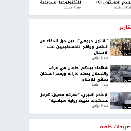
قدم المستوى (C)
للتكنولوجيا السويدية
5 دقيقة
منذ 9 دقيقة
قارير
" قانون درومي".. بين حق الدفاع عن
النفس وواقع الفلسطينيين تحت
الاحتلال
قارير
منذ 8 ثواني
شهداء بينهم أطفال في غزة..
والاحتلال يصعّد غاراته ويمنح السكان
دقائق للإخلاء
قارير
منذ 11 ثانية
الإعلام العبري: "معركة مضيق هرمز
تستهدف تثبيت رواية سياسية"
منذ 9 ثواني
قارير
صريحات خاصة