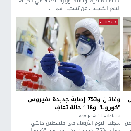
ساعة الماضية. وأعلنت وزيرة الصحة مي الكيلة،
اليوم الخميس، عن تسجيل في ...
فلسطينيات
س
وفاتان و753 إصابة جديدة بفيروس
"كورونا" و118 حالة تعافٍ
4 سنوات، 11 شهر ago
عن
سجلت اليوم الأربعاء في فلسطين حالتي
روس
وفاة و753 إصابة جديدة بفيروس "كورونا"،