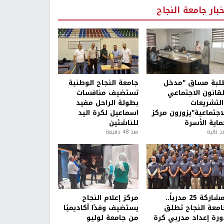
خبار جامعة النجاح
لبة مساق "مدخل
جامعة النجاح الوطنية
لقانون الاجتماعي
تستضيف منافسات
التشريعات
بطولة الراحل مفيد
لاجتماعية"يزورون مركز
اسماعيل لكرة اليد
ماية الأسرة
للناشئين
ذ ثانية
منذ 48 دقيقة
بمشاركة 25 مدرباً..
مركز إعلام النجاح
امعة النجاح تطلق
يستضيف وفدًا أكاديميًا
ورة إعداد مدربي كرة
من جامعة لوليو