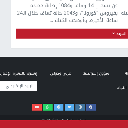
عن تسجيل 14 وفاة، و1084 إصابة جديدة
يلة
بفيروس "كورونا"، و2043 حالة تعاف خلال الـ24
ساعة الأخيرة. وأوضحت الكيلة ...
المزيد
شؤون إسرائيلية
عربي ودولي
إشترك بالنشرة الإخبارية
البريد الإلكتروني
النجاح
من نحن
إتصل بنا
هيئة التحرير
سياسة الخصوصية