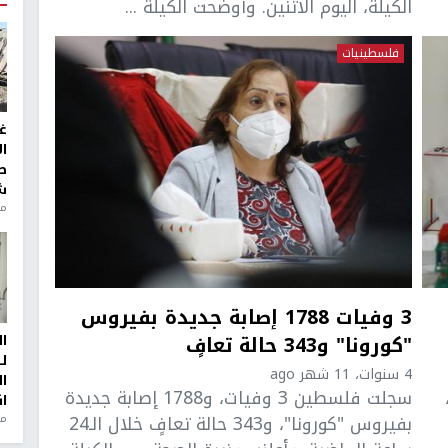
الكيلة، اليوم الاثنين. وأوضحت الكيلة ...
فلسطينيات
غ
ا
ط
ش
منذ 2
3 وفيات 1788 إصابة جديدة بفيروس
"كورونا" و343 حالة تعافٍ
ا
ل
4 سنوات، 11 شهر ago
ا
سجلت فلسطين 3 وفيات، و1788 إصابة جديدة
ا
بفيروس "كورونا"، و343 حالة تعافٍ خلال الـ24
من