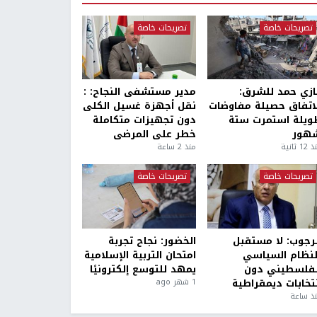
تصريحات خاصة
تصريحات خاصة
ازي حمد للشرق:
مدير مستشفى النجاح: :
لاتفاق حصيلة مفاوضات
نقل أجهزة غسيل الكلى
ويلة استمرت ستة
دون تجهيزات متكاملة
هور
خطر على المرضى
1 ثانية
منذ 2 ساعة
تصريحات خاصة
تصريحات خاصة
لرجوب: لا مستقبل
الخضور: نجاح تجربة
لنظام السياسي
امتحان التربية الإسلامية
لفلسطيني دون
يمهد للتوسع إلكترونيًا
نتخابات ديمقراطية
1 شهر ago
ذ ساعة