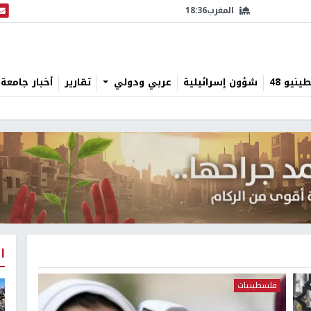
المغرب
18:36
البث
نيو 48
شؤون إسرائيلية
عربي ودولي
تقارير
أخبار جامعة 
ا
فلسطينيات