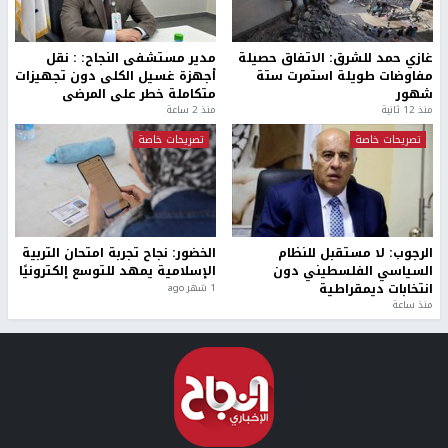
غازي حمد للشرق: الاتفاق حصيلة
مدير مستشفى النجاح: : نقل
مفاوضات طويلة استمرت ستة
أجهزة غسيل الكلى دون تجهيزات
شهور
متكاملة خطر على المرضى
منذ 12 ثانية
منذ 2 ساعة
تصريحات خاصة
تصريحات خاصة
الرجوب: لا مستقبل للنظام
الخضور: نجاح تجربة امتحان التربية
السياسي الفلسطيني دون
الإسلامية يمهد للتوسع إلكترونيًا
انتخابات ديمقراطية
1 شهر ago
منذ ساعة