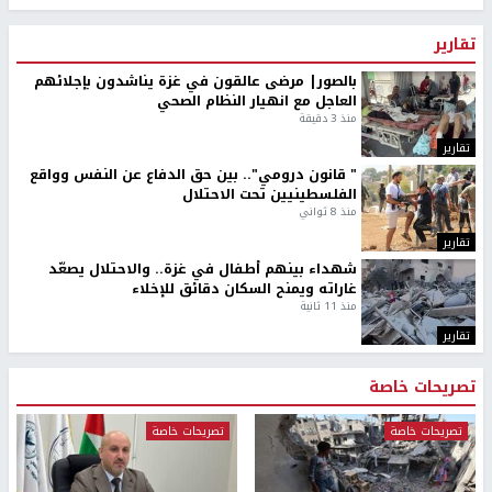
تقارير
بالصور| مرضى عالقون في غزة يناشدون بإجلائهم
العاجل مع انهيار النظام الصحي
منذ 3 دقيقة
تقارير
" قانون درومي".. بين حق الدفاع عن النفس وواقع
الفلسطينيين تحت الاحتلال
منذ 8 ثواني
تقارير
شهداء بينهم أطفال في غزة.. والاحتلال يصعّد
غاراته ويمنح السكان دقائق للإخلاء
منذ 11 ثانية
تقارير
تصريحات خاصة
تصريحات خاصة
تصريحات خاصة