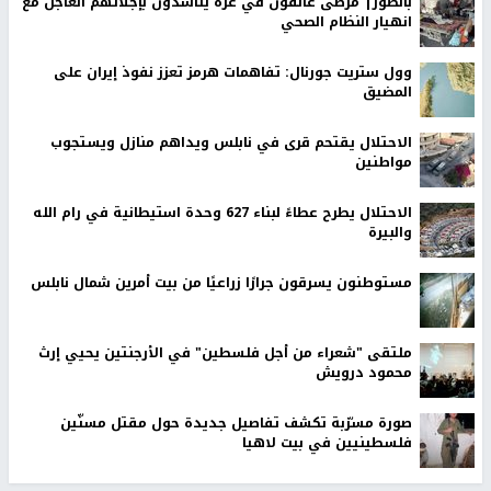
بالصور| مرضى عالقون في غزة يناشدون بإجلائهم العاجل مع
انهيار النظام الصحي
وول ستريت جورنال: تفاهمات هرمز تعزز نفوذ إيران على
المضيق
الاحتلال يقتحم قرى في نابلس ويداهم منازل ويستجوب
مواطنين
الاحتلال يطرح عطاءً لبناء 627 وحدة استيطانية في رام الله
والبيرة
مستوطنون يسرقون جرارًا زراعيًا من بيت أمرين شمال نابلس
ملتقى "شعراء من أجل فلسطين" في الأرجنتين يحيي إرث
محمود درويش
صورة مسرّبة تكشف تفاصيل جديدة حول مقتل مسنّين
فلسطينيين في بيت لاهيا