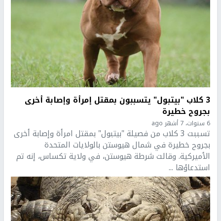
3 كلاب "بيتبول" يتسببون بمقتل إمرأة وإصابة أخرى
بجروح خطيرة
6 سنوات، 7 أشهر ago
تسببت 3 كلاب من فصيلة "بيتبول" بمقتل امرأة وإصابة أخرى
بجروح خطيرة في شمال هيوستن بالولايات المتحدة
الأميركية. وقالت شرطة هيوستن، في ولاية تكساس، إنه تم
استدعاؤها ...