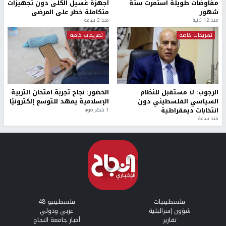
مفاوضات طويلة استمرت ستة
أجهزة غسيل الكلى دون تجهيزات
شهور
متكاملة خطر على المرضى
منذ 12 ثانية
منذ 2 ساعة
تصريحات خاصة
تصريحات خاصة
الرجوب: لا مستقبل للنظام
الخضور: نجاح تجربة امتحان التربية
السياسي الفلسطيني دون
الإسلامية يمهد للتوسع إلكترونيًا
انتخابات ديمقراطية
1 شهر ago
منذ ساعة
فلسطينيات
فلسطينيو 48
شؤون إسرائيلية
عربي ودولي
تقارير
أخبار جامعة النجاح