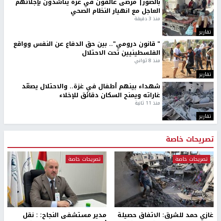
بالصور| مرضى عالقون في غزة يناشدون بإجلائهم
العاجل مع انهيار النظام الصحي
منذ 3 دقيقة
تقارير
" قانون درومي".. بين حق الدفاع عن النفس وواقع
الفلسطينيين تحت الاحتلال
منذ 8 ثواني
تقارير
شهداء بينهم أطفال في غزة.. والاحتلال يصعّد
غاراته ويمنح السكان دقائق للإخلاء
منذ 11 ثانية
تقارير
تصريحات خاصة
تصريحات خاصة
تصريحات خاصة
غازي حمد للشرق: الاتفاق حصيلة
مدير مستشفى النجاح: : نقل