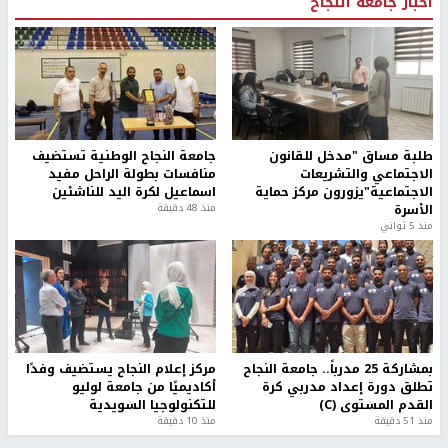
أخبار جامعة النجاح
طلبة مساق "مدخل للقانون
جامعة النجاح الوطنية تستضيف
الاجتماعي والتشريعات
منافسات بطولة الراحل مفيد
الاجتماعية"يزورون مركز حماية
اسماعيل لكرة اليد للناشئين
الأسرة
منذ 48 دقيقة
منذ 5 ثواني
بمشاركة 25 مدرباً.. جامعة النجاح
مركز إعلام النجاح يستضيف وفدًا
تطلق دورة إعداد مدربي كرة
أكاديميًا من جامعة لوليو
القدم المستوى (C)
للتكنولوجيا السويدية
منذ 51 دقيقة
منذ 10 دقيقة