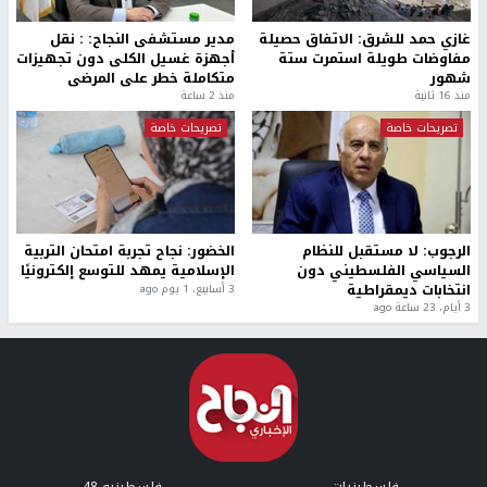
غازي حمد للشرق: الاتفاق حصيلة
مدير مستشفى النجاح: : نقل
مفاوضات طويلة استمرت ستة
أجهزة غسيل الكلى دون تجهيزات
شهور
متكاملة خطر على المرضى
منذ 16 ثانية
منذ 2 ساعة
تصريحات خاصة
تصريحات خاصة
الرجوب: لا مستقبل للنظام
الخضور: نجاح تجربة امتحان التربية
السياسي الفلسطيني دون
الإسلامية يمهد للتوسع إلكترونيًا
انتخابات ديمقراطية
3 أسابيع، 1 يوم ago
3 أيام، 23 ساعة ago
فلسطينيات
فلسطينيو 48