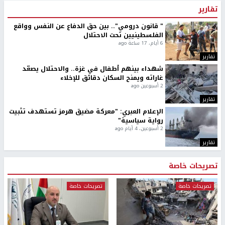
تقارير
" قانون درومي".. بين حق الدفاع عن النفس وواقع
الفلسطينيين تحت الاحتلال
6 أيام، 17 ساعة ago
تقارير
شهداء بينهم أطفال في غزة.. والاحتلال يصعّد
غاراته ويمنح السكان دقائق للإخلاء
2 أسبوعين ago
تقارير
الإعلام العبري: "معركة مضيق هرمز تستهدف تثبيت
رواية سياسية"
2 أسبوعين، 4 أيام ago
تقارير
تصريحات خاصة
تصريحات خاصة
تصريحات خاصة