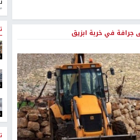
ل
منذ 
ت
 جرافة في خربة ابزيق
ت
ت
ت
ت