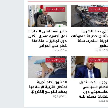
تصريحات خاصة
تصريحات خاصة
ازي حمد للشرق:
مدير مستشفى النجاح: :
لاتفاق حصيلة مفاوضات
نقل أجهزة غسيل الكلى
ويلة استمرت ستة
دون تجهيزات متكاملة
هور
خطر على المرضى
1 ثانية
منذ 2 ساعة
تصريحات خاصة
تصريحات خاصة
لرجوب: لا مستقبل
الخضور: نجاح تجربة
لنظام السياسي
امتحان التربية الإسلامية
لفلسطيني دون
يمهد للتوسع إلكترونيًا
نتخابات ديمقراطية
1 شهر ago
ذ ساعة