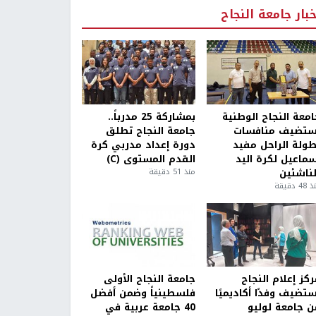
خبار جامعة النجاح
امعة النجاح الوطنية
بمشاركة 25 مدرباً..
ستضيف منافسات
جامعة النجاح تطلق
طولة الراحل مفيد
دورة إعداد مدربي كرة
سماعيل لكرة اليد
القدم المستوى (C)
لناشئين
منذ 51 دقيقة
4 دقيقة
كز إعلام النجاح
جامعة النجاح الأولى
ستضيف وفدًا أكاديميًا
فلسطينياً وضمن أفضل
ن جامعة لوليو
40 جامعة عربية في