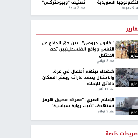
لتكنولوجيا السويدية
تصنيف "ويبومتركس"
9 دقيقة
منذ 2 ساعة
قارير
" قانون درومي".. بين حق الدفاع عن
النفس وواقع الفلسطينيين تحت
الاحتلال
قارير
منذ 8 ثواني
شهداء بينهم أطفال في غزة..
والاحتلال يصعّد غاراته ويمنح السكان
دقائق للإخلاء
قارير
منذ 11 ثانية
الإعلام العبري: "معركة مضيق هرمز
تستهدف تثبيت رواية سياسية"
منذ 9 ثواني
قارير
صريحات خاصة