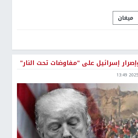
ميغان
إصرار إسرائيل على "مفاوضات تحت النار"
2025-1