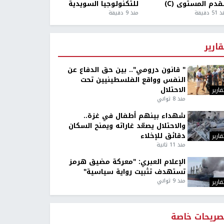
قدم المستوى (C)
للتكنولوجيا السويدية
5 دقيقة
منذ 9 دقيقة
قارير
" قانون درومي".. بين حق الدفاع عن
النفس وواقع الفلسطينيين تحت
الاحتلال
قارير
منذ 8 ثواني
شهداء بينهم أطفال في غزة..
والاحتلال يصعّد غاراته ويمنح السكان
دقائق للإخلاء
قارير
منذ 11 ثانية
الإعلام العبري: "معركة مضيق هرمز
تستهدف تثبيت رواية سياسية"
منذ 9 ثواني
قارير
صريحات خاصة