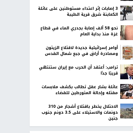
‏3 إصابات إثر اعتداء مستوطنين على عائلة
الكعابنة شرق قرية الطيبة
نحو 58 ألف إصابة بجدري الماء في قطاع
غزة منذ بداية العام
أوامر إسرائيلية جديدة لاقتلاع الزيتون
ومصادرة أراضٍ في جبع شمال القدس
ترامب: أعتقد أن الحرب مع إيران ستنتهي
قريبًا جدًا
عائلة بشار عقل تطالب بكشف ملابسات
مقتله وإحالة المتورطين للقضاء
الاحتلال يخطر باقتلاع أشجار من 310
دونمات والاستيلاء على 3.5 دونم جنوب
جنين