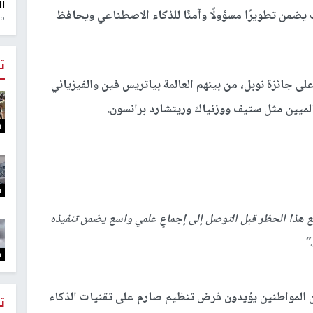
ال
 يضمن تطويرًا مسؤولًا وآمنًا للذكاء الاصطناعي ويحافظ
منذ 1
ت
لى جائزة نوبل، من بينهم العالمة بياتريس فين والفيزيائي
لميين مثل ستيف ووزنياك وريتشارد برانسون.
ت
ت
رفع هذا الحظر قبل التوصل إلى إجماعٍ علمي واسع يضمن تنفيذه
."
ت
تطلاع رأي أميركي حديث أن نحو 75% من المواطنين يؤيدون فرض تنظيم صارم على تقنيات الذكاء
ت