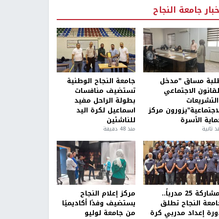
خبار جامعة النجاح
لبة مساق "مدخل
جامعة النجاح الوطنية
لقانون الاجتماعي
تستضيف منافسات
التشريعات
بطولة الراحل مفيد
لاجتماعية"يزورون مركز
اسماعيل لكرة اليد
ماية الأسرة
للناشئين
ذ ثانية
منذ 48 دقيقة
بمشاركة 25 مدرباً..
مركز إعلام النجاح
امعة النجاح تطلق
يستضيف وفدًا أكاديميًا
ورة إعداد مدربي كرة
من جامعة لوليو