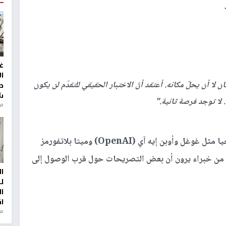
غ
ا
ا أن يحلّ مكانه. أعتقد أنّ الاختبار الحقيقي للتقدّم لن يكون
ط
ش
لا توجد فرصة ثانية."
منذ 2
وتأتي هذه التحركات بينما يتسابق عمالقة التكنولوجيا مثل غوغل وأوبن إيه آي (OpenAI) وميتا بلاتفورمز
يراتٍ من خبراء يرون أن بعض التصريحات حول قرب الوصول إلى
ا
ل
ا
ا
من