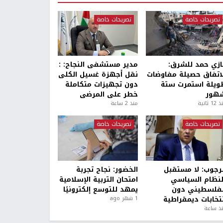
تصريحات خاصة
تصريحات خاصة
ازي حمد للشرق:
مدير مستشفى النجاح: :
لاتفاق حصيلة مفاوضات
نقل أجهزة غسيل الكلى
ويلة استمرت ستة
دون تجهيزات متكاملة
هور
خطر على المرضى
1 ثانية
منذ 2 ساعة
تصريحات خاصة
تصريحات خاصة
لرجوب: لا مستقبل
الخضور: نجاح تجربة
لنظام السياسي
امتحان التربية الإسلامية
لفلسطيني دون
يمهد للتوسع إلكترونيًا
نتخابات ديمقراطية
1 شهر ago
ذ ساعة