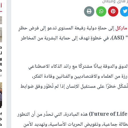
ر هاري وميغان
أ
ماركل
إلى حملةٍ دولية رفيعة المستوى تدعو إلى فرض حظرٍ
مؤقتٍ على تطوير أنظمة "الذكاء الاصطناعي الفائق" (ASI)، في خطوةٍ تهدف إلى حماية البشرية من المخاطر
ط
ل
و
ا
لته وكالة الأسوشييتد برس (AP)، وقّع الدوق والدوقة بيانًا مشتركًا مع رائد الذكاء الاصطناعي
ح
 من العلماء والاقتصاديين والفنانين وقادة الفكر،
من
ُشكّل خطرًا على مستقبل الإنسان إذا لم تُطوّر وفق ضوابط
ونظّم معهد "مستقبل الحياة" الدولي (Future of Life Institute) هذه المبادرة، التي تحذّر من أن التطور
ج
الة جماعية، وتقويض الحريات الأساسية، وتهديد الأمن
د