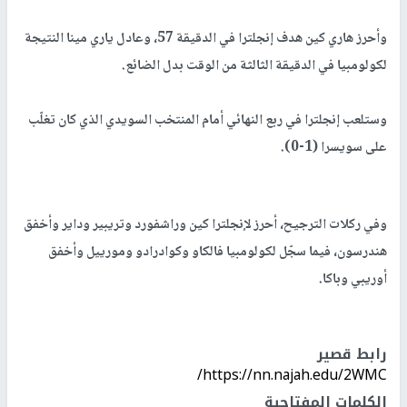
وأحرز هاري كين هدف إنجلترا في الدقيقة 57، وعادل ياري مينا النتيجة
لكولومبيا في الدقيقة الثالثة من الوقت بدل الضائع.
وستلعب إنجلترا في ربع النهائي أمام المنتخب السويدي الذي كان تغلّب
على سويسرا (1-0).
وفي ركلات الترجيح، أحرز لإنجلترا كين وراشفورد وتريبير وداير وأخفق
هندرسون، فيما سجّل لكولومبيا فالكاو وكوادرادو ومورييل وأخفق
أوريبي وباكا.
رابط قصير
https://nn.najah.edu/2WMC/
الكلمات المفتاحية