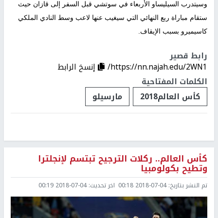
وسيتدرب السيليساو الأربعاء في سوتشي قبل السفر إلى قازان حيث
ستقام مباراة ربع النهائي التي سيغيب عنها لاعب وسط النادي الملكي
كاسيميرو بسبب الإيقاف.
رابط قصير
https://nn.najah.edu/2WN1/
إنسخ الرابط
الكلمات المفتاحية
كأس العالم2018
مارسيلو
كأس العالم.. ركلات الترجيح تبتسم لإنجلترا
وتطيح بكولومبيا
تم النشر بتاريخ:
2018-07-04 00:18
اخر تحديث:
2018-07-04 00:19