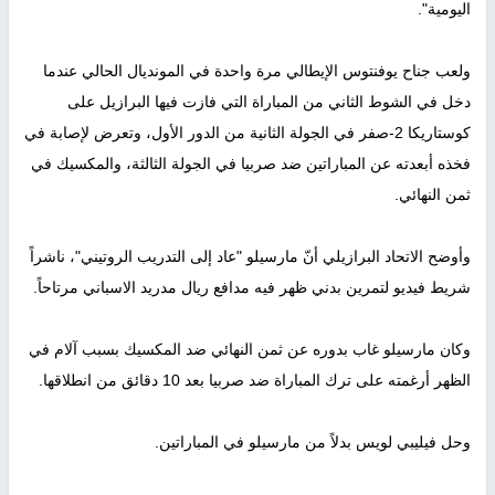
اليومية".
ولعب جناح يوفنتوس الإيطالي مرة واحدة في المونديال الحالي عندما
دخل في الشوط الثاني من المباراة التي فازت فيها البرازيل على
كوستاريكا 2-صفر في الجولة الثانية من الدور الأول، وتعرض لإصابة في
فخذه أبعدته عن المباراتين ضد صربيا في الجولة الثالثة، والمكسيك في
ثمن النهائي.
وأوضح الاتحاد البرازيلي أنّ مارسيلو "عاد إلى التدريب الروتيني"، ناشراً
شريط فيديو لتمرين بدني ظهر فيه مدافع ريال مدريد الاسباني مرتاحاً.
وكان مارسيلو غاب بدوره عن ثمن النهائي ضد المكسيك بسبب آلام في
الظهر أرغمته على ترك المباراة ضد صربيا بعد 10 دقائق من انطلاقها.
وحل فيليبي لويس بدلاً من مارسيلو في المباراتين.