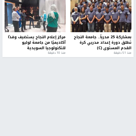
بمشاركة 25 مدرباً.. جامعة النجاح
مركز إعلام النجاح يستضيف وفدًا
تطلق دورة إعداد مدربي كرة
أكاديميًا من جامعة لوليو
القدم المستوى (C)
للتكنولوجيا السويدية
منذ 51 دقيقة
منذ 10 دقيقة
تقارير
" قانون درومي".. بين حق الدفاع عن النفس وواقع
الفلسطينيين تحت الاحتلال
6 أيام، 17 ساعة ago
تقارير
شهداء بينهم أطفال في غزة.. والاحتلال يصعّد
غاراته ويمنح السكان دقائق للإخلاء
2 أسبوعين ago
تقارير
الإعلام العبري: "معركة مضيق هرمز تستهدف تثبيت
رواية سياسية"