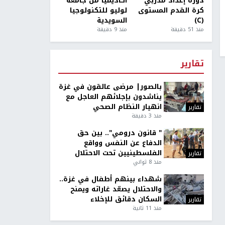
دورة إعداد مدربي
أكاديميًا من جامعة
كرة القدم المستوى
لوليو للتكنولوجيا
(C)
السويدية
منذ 51 دقيقة
منذ 9 دقيقة
تقارير
بالصور| مرضى عالقون في غزة
يناشدون بإجلائهم العاجل مع
انهيار النظام الصحي
تقارير
منذ 3 دقيقة
" قانون درومي".. بين حق
الدفاع عن النفس وواقع
الفلسطينيين تحت الاحتلال
تقارير
منذ 8 ثواني
شهداء بينهم أطفال في غزة..
والاحتلال يصعّد غاراته ويمنح
السكان دقائق للإخلاء
تقارير
منذ 11 ثانية