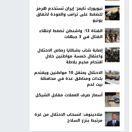
نيويورك تايمز: إيران تستخدم هرمز
للضغط على ترامب والعودة لاتفاق
يونيو
القناة 13: واشنطن تضغط لإنهاء
القتال في 3 جبهات
إصابة شاب بشظايا رصاص الاحتلال
واعتقال خمسة مواطنين خلال
اقتحام مخيم بلاطة
الاحتلال يعتقل 10 مواطنين ويقتحم
بلدات ومناطق عدة في محافظة
بيت لحم
أسعار صرف العملات مقابل الشيكل
ملادينوف: انسحاب الاحتلال من غزة
مرتبط بنزع السلاح