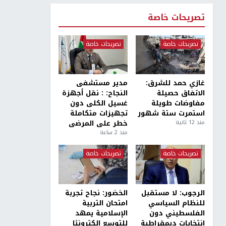
تصريحات خاصة
تصريحات خاصة
تصريحات خاصة
غازي حمد للشرق:
مدير مستشفى
الاتفاق حصيلة
النجاح: : نقل أجهزة
مفاوضات طويلة
غسيل الكلى دون
استمرت ستة شهور
تجهيزات متكاملة
منذ 12 ثانية
خطر على المرضى
منذ 2 ساعة
تصريحات خاصة
تصريحات خاصة
الرجوب: لا مستقبل
الخضور: نجاح تجربة
للنظام السياسي
امتحان التربية
الفلسطيني دون
الإسلامية يمهد
انتخابات ديمقراطية
للتوسع إلكترونيًا