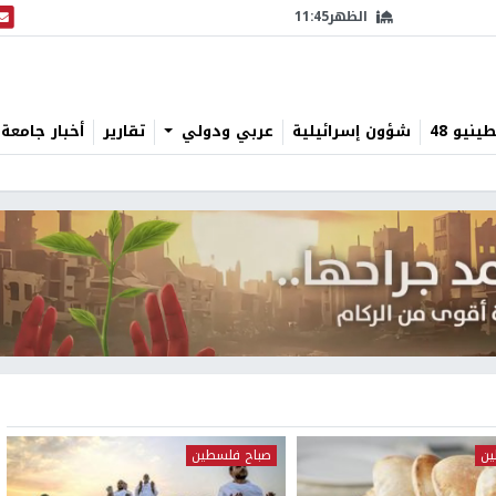
الظهر
11:45
البث
نيو 48
شؤون إسرائيلية
عربي ودولي
تقارير
أخبار جامعة 
ين
صباح فلسطين