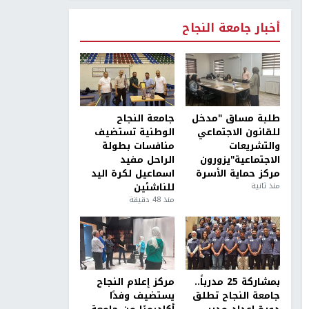
أخبار جامعة النجاح
طلبة مساق "مدخل
جامعة النجاح
للقانون الاجتماعي
الوطنية تستضيف
والتشريعات
منافسات بطولة
الاجتماعية"يزورون
الراحل مفيد
مركز حماية الأسرة
اسماعيل لكرة اليد
منذ ثانية
للناشئين
منذ 48 دقيقة
بمشاركة 25 مدرباً..
مركز إعلام النجاح
جامعة النجاح تطلق
يستضيف وفدًا